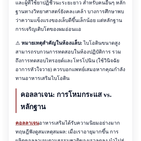
และผู้ที่ใช้ยาปฏิชีวนะระยะยาว สำหรับคนอื่นๆ หลัก
ฐานทางวิทยาศาสตร์ยังคละเคล้า บางการศึกษาพบ
ว่าความแข็งแรงของเล็บดีขึ้นเล็กน้อย แต่หลักฐาน
การเจริญเติบโตของผมอ่อนแอ
⚠️
หมายเหตุสำคัญในห้องแล็บ:
ไบโอตินขนาดสูง
สามารถรบกวนการทดสอบในห้องปฏิบัติการ รวม
ถึงการทดสอบไทรอยด์และโทรโปนิน (ใช้วินิจฉัย
อาการหัวใจวาย) ควรบอกแพทย์เสมอหากคุณกำลัง
ทานอาหารเสริมไบโอติน
คอลลาเจน: การโหมกระแส vs.
หลักฐาน
คอลลาเจน
อาหารเสริมได้รับความนิยมอย่างมาก
ทฤษฎีฟังดูสมเหตุสมผล: เมื่อเราอายุมากขึ้น การ
ผลิตคอลลาเจนตามธรรมชาติของเราลดลง นำไปสู่