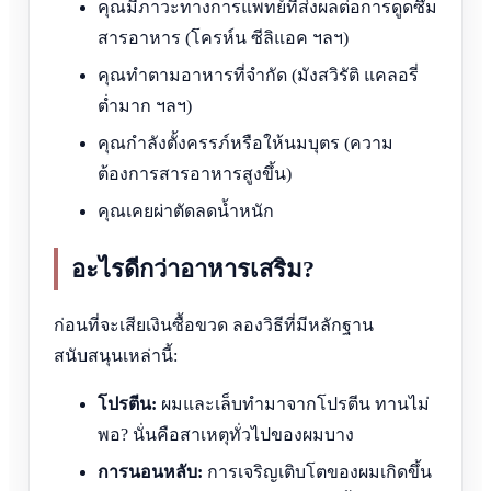
คุณมีภาวะทางการแพทย์ที่ส่งผลต่อการดูดซึม
สารอาหาร (โครห์น ซีลิแอค ฯลฯ)
คุณทำตามอาหารที่จำกัด (มังสวิรัติ แคลอรี่
ต่ำมาก ฯลฯ)
คุณกำลังตั้งครรภ์หรือให้นมบุตร (ความ
ต้องการสารอาหารสูงขึ้น)
คุณเคยผ่าตัดลดน้ำหนัก
อะไรดีกว่าอาหารเสริม?
ก่อนที่จะเสียเงินซื้อขวด ลองวิธีที่มีหลักฐาน
สนับสนุนเหล่านี้:
โปรตีน:
ผมและเล็บทำมาจากโปรตีน ทานไม่
พอ? นั่นคือสาเหตุทั่วไปของผมบาง
การนอนหลับ:
การเจริญเติบโตของผมเกิดขึ้น