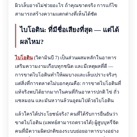
ผิว/เล็บอาจไม่ช่วยอะไร ถ้าคุณขาดจริง การแก้ไข
สามารถสร้างความแตกต่างที่เห็นได้ชัด
ไบโอติน: ที่มีชื่อเสียงที่สุด — แต่ได้
ผลไหม?
ไบโอติน
(วิตามินบี 7) เป็นส่วนผสมหลักในอาหาร
เสริมความงามเกือบทุกชนิด และมีเหตุผลที่ดี —
การขาดไบโอตินทำให้ผมบางและเล็บเปราะจริงๆ
แต่สิ่งที่การตลาดไม่บอกคุณคือ: การขาดไบโอตินที่
แท้จริงพบได้ยากมากในคนที่กินอาหารปกติ ไข่ ถั่ว
แซลมอน และมันหวานล้วนอุดมไปด้วยไบโอติน
แล้วใครได้ประโยชน์จริง? คนที่ได้รับการยืนยันว่า
ขาดไบโอติน (แพทย์สามารถตรวจได้) ผู้สูบบุหรี่จัด
คนที่มีความผิดปกติของระบบย่อยอาหารบางอย่าง