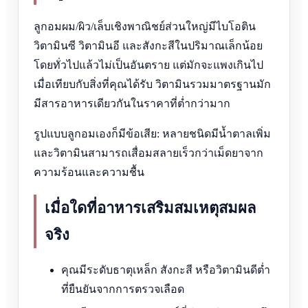
ลูกอมผม/ผิว/เล็บเชิงพาณิชย์ส่วนใหญ่มีไบโอติน
วิตามินซี วิตามินอี และสังกะสีในปริมาณเล็กน้อย
โดยทั่วไปแล้วไม่เป็นอันตราย แต่มักจะแพงเกินไป
เมื่อเทียบกับสิ่งที่คุณได้รับ วิตามินรวมมาตรฐานมัก
มีสารอาหารเดียวกันในราคาที่ต่ำกว่ามาก
รูปแบบลูกอมเองก็มีข้อเสีย: หลายชนิดมีน้ำตาลเพิ่ม
และวิตามินสามารถเสื่อมสลายเร็วกว่าเม็ดยาจาก
ความร้อนและความชื้น
เมื่อใดที่อาหารเสริมสมเหตุสมผล
จริง
คุณมีระดับธาตุเหล็ก สังกะสี หรือวิตามินดีต่ำ
ที่ยืนยันจากการตรวจเลือด