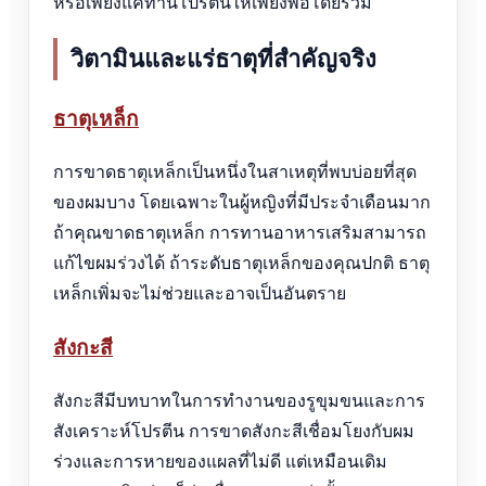
หรือเพียงแค่ทานโปรตีนให้เพียงพอโดยรวม
วิตามินและแร่ธาตุที่สำคัญจริง
ธาตุเหล็ก
การขาดธาตุเหล็กเป็นหนึ่งในสาเหตุที่พบบ่อยที่สุด
ของผมบาง โดยเฉพาะในผู้หญิงที่มีประจำเดือนมาก
ถ้าคุณขาดธาตุเหล็ก การทานอาหารเสริมสามารถ
แก้ไขผมร่วงได้ ถ้าระดับธาตุเหล็กของคุณปกติ ธาตุ
เหล็กเพิ่มจะไม่ช่วยและอาจเป็นอันตราย
สังกะสี
สังกะสีมีบทบาทในการทำงานของรูขุมขนและการ
สังเคราะห์โปรตีน การขาดสังกะสีเชื่อมโยงกับผม
ร่วงและการหายของแผลที่ไม่ดี แต่เหมือนเดิม