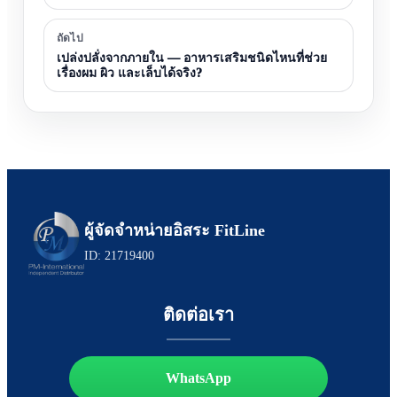
ถัดไป
เปล่งปลั่งจากภายใน — อาหารเสริมชนิดไหนที่ช่วย
เรื่องผม ผิว และเล็บได้จริง?
ผู้จัดจำหน่ายอิสระ FitLine
ID: 21719400
ติดต่อเรา
WhatsApp