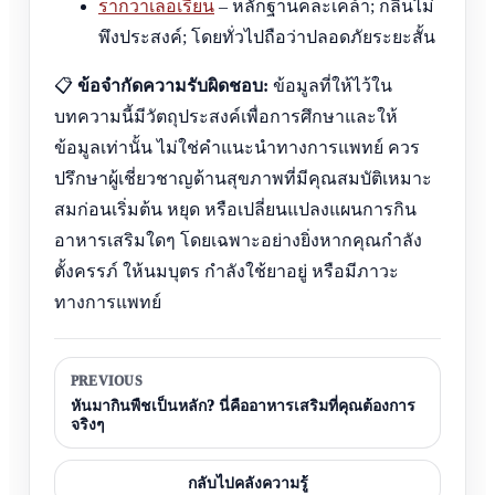
รากวาเลอเรียน
– หลักฐานคละเคล้า; กลิ่นไม่
พึงประสงค์; โดยทั่วไปถือว่าปลอดภัยระยะสั้น
📋
ข้อจำกัดความรับผิดชอบ:
ข้อมูลที่ให้ไว้ใน
บทความนี้มีวัตถุประสงค์เพื่อการศึกษาและให้
ข้อมูลเท่านั้น ไม่ใช่คำแนะนำทางการแพทย์ ควร
ปรึกษาผู้เชี่ยวชาญด้านสุขภาพที่มีคุณสมบัติเหมาะ
สมก่อนเริ่มต้น หยุด หรือเปลี่ยนแปลงแผนการกิน
อาหารเสริมใดๆ โดยเฉพาะอย่างยิ่งหากคุณกำลัง
ตั้งครรภ์ ให้นมบุตร กำลังใช้ยาอยู่ หรือมีภาวะ
ทางการแพทย์
PREVIOUS
หันมากินพืชเป็นหลัก? นี่คืออาหารเสริมที่คุณต้องการ
จริงๆ
กลับไปคลังความรู้