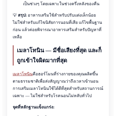
เป็นช่วงๆ โดยเฉพาะในช่วงครึ่งหลังของคืน
💡
สรุป:
อาหารเสริมใช้สำหรับปรับแต่งเล็กน้อย
ไม่ใช่สำหรับแก้ไขนิสัยการนอนที่เสีย แก้ไขพื้นฐาน
ก่อน แล้วค่อยพิจารณาอาหารเสริมสำหรับปัญหาที่
เหลือ
เมลาโทนิน — มีชื่อเสียงที่สุด และก็
ถูกเข้าใจผิดมากที่สุด
เมลาโทนิน
คือฮอร์โมนที่ร่างกายของคุณผลิตขึ้น
ตามธรรมชาติเพื่อส่งสัญญาณว่าถึงเวลาเข้านอน
การเสริมเมลาโทนินใช้ได้ดีที่สุดสำหรับสถานการณ์
เฉพาะ — ไม่ใช่สำหรับโรคนอนไม่หลับทั่วไป
จุดที่หลักฐานแข็งแกร่ง: