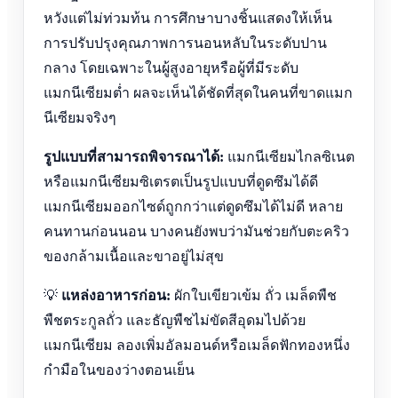
หวังแต่ไม่ท่วมท้น การศึกษาบางชิ้นแสดงให้เห็น
การปรับปรุงคุณภาพการนอนหลับในระดับปาน
กลาง โดยเฉพาะในผู้สูงอายุหรือผู้ที่มีระดับ
แมกนีเซียมต่ำ ผลจะเห็นได้ชัดที่สุดในคนที่ขาดแมก
นีเซียมจริงๆ
รูปแบบที่สามารถพิจารณาได้:
แมกนีเซียมไกลซิเนต
หรือแมกนีเซียมซิเตรตเป็นรูปแบบที่ดูดซึมได้ดี
แมกนีเซียมออกไซด์ถูกกว่าแต่ดูดซึมได้ไม่ดี หลาย
คนทานก่อนนอน บางคนยังพบว่ามันช่วยกับตะคริว
ของกล้ามเนื้อและขาอยู่ไม่สุข
💡
แหล่งอาหารก่อน:
ผักใบเขียวเข้ม ถั่ว เมล็ดพืช
พืชตระกูลถั่ว และธัญพืชไม่ขัดสีอุดมไปด้วย
แมกนีเซียม ลองเพิ่มอัลมอนด์หรือเมล็ดฟักทองหนึ่ง
กำมือในของว่างตอนเย็น