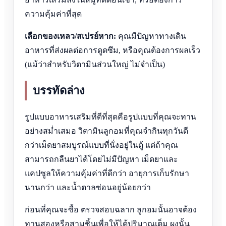
ความคุ้มค่าที่สุด
เลือกของเหลว/สเปรย์หาก:
คุณมีปัญหาทางเดิน
อาหารที่ส่งผลต่อการดูดซึม, หรือคุณต้องการผลเร็ว
(แม้ว่าสำหรับวิตามินส่วนใหญ่ ไม่จำเป็น)
บรรทัดล่าง
รูปแบบอาหารเสริมที่ดีที่สุดคือรูปแบบที่คุณจะทาน
อย่างสม่ำเสมอ วิตามินลูกอมที่คุณจำกินทุกวันดี
กว่าเม็ดยาสมบูรณ์แบบที่นั่งอยู่ในตู้ แต่ถ้าคุณ
สามารถกลืนยาได้โดยไม่มีปัญหา เม็ดยาและ
แคปซูลให้ความคุ้มค่าที่ดีกว่า อายุการเก็บรักษา
นานกว่า และน้ำตาลซ่อนอยู่น้อยกว่า
ก่อนที่คุณจะซื้อ ตรวจสอบฉลาก ลูกอมนั้นอาจต้อง
ทานสองหรือสามชิ้นเพื่อให้ได้ปริมาณเต็ม ผงนั้น