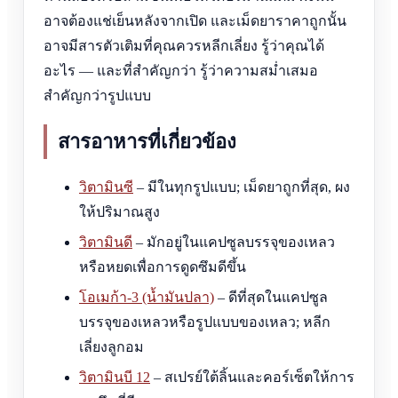
อาจต้องแช่เย็นหลังจากเปิด และเม็ดยาราคาถูกนั้น
อาจมีสารตัวเติมที่คุณควรหลีกเลี่ยง รู้ว่าคุณได้
อะไร — และที่สำคัญกว่า รู้ว่าความสม่ำเสมอ
สำคัญกว่ารูปแบบ
สารอาหารที่เกี่ยวข้อง
วิตามินซี
– มีในทุกรูปแบบ; เม็ดยาถูกที่สุด, ผง
ให้ปริมาณสูง
วิตามินดี
– มักอยู่ในแคปซูลบรรจุของเหลว
หรือหยดเพื่อการดูดซึมดีขึ้น
โอเมก้า-3 (น้ำมันปลา)
– ดีที่สุดในแคปซูล
บรรจุของเหลวหรือรูปแบบของเหลว; หลีก
เลี่ยงลูกอม
วิตามินบี 12
– สเปรย์ใต้ลิ้นและคอร์เซ็ตให้การ