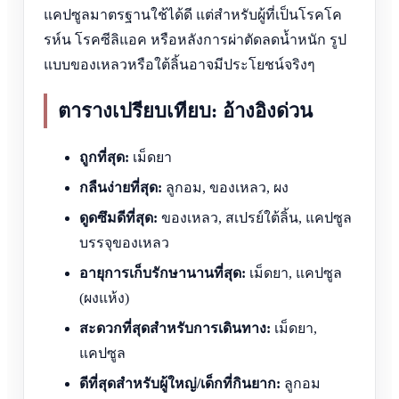
แคปซูลมาตรฐานใช้ได้ดี แต่สำหรับผู้ที่เป็นโรคโค
รห์น โรคซีลิแอค หรือหลังการผ่าตัดลดน้ำหนัก รูป
แบบของเหลวหรือใต้ลิ้นอาจมีประโยชน์จริงๆ
ตารางเปรียบเทียบ: อ้างอิงด่วน
ถูกที่สุด:
เม็ดยา
กลืนง่ายที่สุด:
ลูกอม, ของเหลว, ผง
ดูดซึมดีที่สุด:
ของเหลว, สเปรย์ใต้ลิ้น, แคปซูล
บรรจุของเหลว
อายุการเก็บรักษานานที่สุด:
เม็ดยา, แคปซูล
(ผงแห้ง)
สะดวกที่สุดสำหรับการเดินทาง:
เม็ดยา,
แคปซูล
ดีที่สุดสำหรับผู้ใหญ่/เด็กที่กินยาก:
ลูกอม