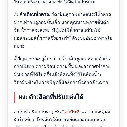
ในความร้อน, เด็กอาจเข้าใจผิดว่าเป็นขนม
⚠️
คำเตือนน้ำตาล:
วิตามินลูกอมบางชนิดมีน้ำตาล
มากเท่ากับลูกอมชิ้นเล็ก หากคุณทานหลายชิ้นต่อ
วัน น้ำตาลจะสะสม มีรุ่นไม่มีน้ำตาลแต่มักใช้
แอลกอฮอล์น้ำตาลซึ่งอาจทำให้ระบบย่อยอาหารไม่
สบาย
มีปัญหาซ่อนอยู่อีกอย่าง: วิตามินลูกอมสลายตัวเร็ว
กว่าเม็ดยา ความร้อน ความชื้น และอากาศทำลาย
มัน ขวดที่ใช้ไปครึ่งแล้วที่คุณทิ้งไว้ในห้องน้ำ?
วิตามินข้างในอาจมีฤทธิ์น้อยกว่าที่ฉลากอ้างมาก
ผง: ตัวเลือกที่ปรับแต่งได้
อาหารเสริมแบบผง (เช่น
วิตามินซี
, คอลลาเจน, ผง
ผักใบเขียว, โปรตีน) ให้ความยืดหยุ่น คุณควบคุม