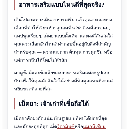
อาหารเสริมแบบไหนดีที่สุดจริง?
เดินไปตามทางเดินอาหารเสริม แล้วคุณจะเจอทาง
เลือกที่ทำให้เวียนหัว: ลูกอมที่รสชาติเหมือนขนม,
แคปซูลเรียบๆ, เม็ดยาแบบดั้งเดิม, และผงสีสันสดใส
คุณควรเลือกอันไหน? คำตอบขึ้นอยู่กับสิ่งที่สำคัญ
สำหรับคุณ — ความสะดวก ต้นทุน การดูดซึม หรือ
แค่การกลืนได้โดยไม่สำลัก
มาดูข้อดีและข้อเสียของอาหารเสริมแต่ละรูปแบบ
กัน เพื่อให้คุณตัดสินใจได้อย่างมีข้อมูลแทนที่จะแค่
หยิบขวดที่สวยที่สุด
เม็ดยา: เจ้าเก่าที่เชื่อถือได้
เม็ดยาคือผงอัดแน่น เป็นรูปแบบที่พบได้บ่อยที่สุด
และมักจะถูกที่สุด เม็ด
วิตามินซี
หรือ
แมกนีเซียม