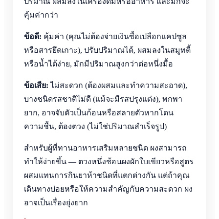
ปริมาณ ผสมลงในเครื่องดื่มหรืออาหาร และมักจะ
คุ้มค่ากว่า
ข้อดี:
คุ้มค่า (คุณไม่ต้องจ่ายเงินซื้อเปลือกแคปซูล
หรือสารยึดเกาะ), ปรับปริมาณได้, ผสมลงในสมูทตี้
หรือน้ำได้ง่าย, มักมีปริมาณสูงกว่าต่อหนึ่งมื้อ
ข้อเสีย:
ไม่สะดวก (ต้องผสมและทำความสะอาด),
บางชนิดรสชาติไม่ดี (แม้จะมีรสปรุงแต่ง), พกพา
ยาก, อาจจับตัวเป็นก้อนหรือสลายตัวหากโดน
ความชื้น, ต้องตวง (ไม่ใช่ปริมาณสำเร็จรูป)
สำหรับผู้ที่ทานอาหารเสริมหลายชนิด ผงสามารถ
ทำให้ง่ายขึ้น — ตวงหนึ่งช้อนผงผักใบเขียวหรือสูตร
ผสมแทนการกินยาห้าชนิดที่แตกต่างกัน แต่ถ้าคุณ
เดินทางบ่อยหรือให้ความสำคัญกับความสะดวก ผง
อาจเป็นเรื่องยุ่งยาก