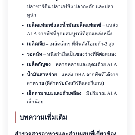
ปลาซาร์ดีน ปลาเฮร์ริง ปลากะตัก และปลา
ทูน่า
เมล็ดแฟลกซ์และน้ำมันเมล็ดแฟลกซ์
– แหล่ง
ALA จากพืชที่อุดมสมบูรณ์ที่สุดแหล่งหนึ่ง
เมล็ดเจีย
– เมล็ดเล็กๆ ที่มีพลังโอเมก้า-3 สูง
วอลนัท
– หนึ่งกำมือเป็นของว่างที่ดีต่อสมอง
เมล็ดกัญชง
– หลากหลายและอุดมด้วย ALA
น้ำมันสาหร่าย
– แหล่ง DHA จากพืชที่ได้จาก
สาหร่าย (ดีสำหรับมังสวิรัติและวีแกน)
เอ็ดดามาเมะและถั่วเหลือง
– มีปริมาณ ALA
เล็กน้อย
บทความเพิ่มเติม
สำรวจสารอาหารและส่วนผสมที่เกี่ยวข้อง