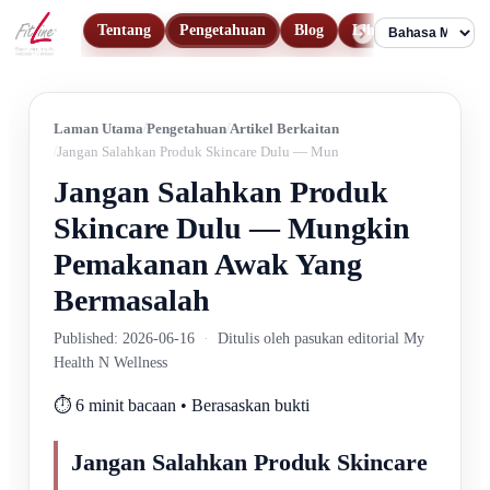
Tentang
Pengetahuan
Blog
Lihat Produk
Hu
Language
Laman Utama
Pengetahuan
Artikel Berkaitan
Jangan Salahkan Produk Skincare Dulu — Mungkin Pemakanan Awak Y
Jangan Salahkan Produk
Skincare Dulu — Mungkin
Pemakanan Awak Yang
Bermasalah
Published: 2026-06-16
·
Ditulis oleh pasukan editorial My
Health N Wellness
⏱️ 6 minit bacaan • Berasaskan bukti
Jangan Salahkan Produk Skincare