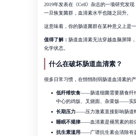
2019年发表在《Cell》杂志的一项研
一旦恢复菌群，血清素水平也随之回升。
这意味着，你的肠道菌群在某种意义上是一
值得了解：
肠道血清素无法穿越血脑屏障
化学状态。
什么在破坏肠道血清素？
很多日常习惯，在悄悄削弱肠道血清素的
低纤维饮食
——肠道细菌需要膳食纤
中心的鸡饭、叉烧面、杂菜饭——实
长期压力
——压力激素直接影响肠道
睡眠不规律
——血清素是褪黑素的前
抗生素滥用
——广谱抗生素会清除有