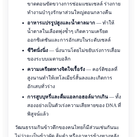
ขาดตอนขัดขวางการซ่อมแซมเซลล์ ร่างกาย
ทำงานบำรุงรักษาส่วนใหญ่ตอนกลางคืน
อาหารแปรรูปสูงและน้ำตาลมาก
— ทำให้
น้ำตาลในเลือดพุ่งซ้ำๆ เกิดความเครียด
ออกซิเดชันและการอักเสบในระดับเซลล์
ชีวิตนั่งนิ่ง
— นั่งนานโดยไม่ขยับเร่งการเสื่อม
ของระบบเมตาบอลิก
ความเครียดทางจิตใจเรื้อรัง
— คอร์ติซอลที่
สูงนานทำให้เทโลเมียร์สั้นลงและเกิดการ
อักเสบทั่วร่าง
การสูบบุหรี่และดื่มแอลกอฮอล์มากเกิน
— ทั้ง
สองอย่างเป็นตัวเร่งความเสียหายของ DNA ที่
พิสูจน์แล้ว
วัฒนธรรมกินข้าวดึกของคนไทยก็มีส่วนเช่นกันนะ
ไม่ว่าจะเป็นข้าวผัด ส้มตำ หรืออาหารข้างทางหลัง