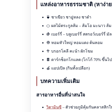
แหล่งอาหารธรรมชาติ (หาง่าย
🍵 ชาเขียว ชาอู่หลง ชาดำ
🍊 ผลไม้ตระกูลส้ม – ส้มโอ มะนาว ส้ม
🍇 เบอร์รี่ – บลูเบอร์รี่ สตรอว์เบอร์รี่ มัล
🧅 หอมหัวใหญ่ หอมแดง ต้นหอม
🥦 บรอกโคลี คะน้า ผักโขม
🍫 ดาร์กช็อกโกแลต (โกโก้ 70% ขึ้นไป
🍎 แอปเปิล (กินทั้งเปลือก)
บทความเพิ่มเติม
สารอาหารอื่นที่น่าสนใจ
วิตามินซี
– ตัวช่วยภูมิคุ้มกันคลาสสิกใน