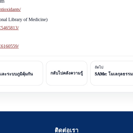
lth
ntioxidants/
onal Library of Medicine)
MC5465813/
MC6160559/
ถัดไป
กลับไปคลังความรู้
และระบบภูมิคุ้มกัน
SAMe: โมเลกุลธรรมช
ติดต่อเรา