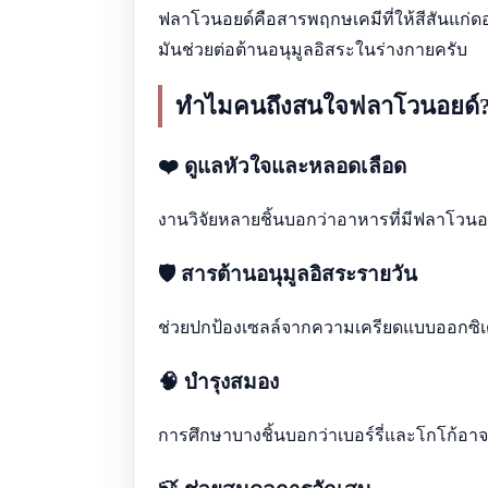
ฟลาโวนอยด์คือสารพฤกษเคมีที่ให้สีสันแก่ดอก
มันช่วยต่อต้านอนุมูลอิสระในร่างกายครับ
ทำไมคนถึงสนใจฟลาโวนอยด์
❤️ ดูแลหัวใจและหลอดเลือด
งานวิจัยหลายชิ้นบอกว่าอาหารที่มีฟลาโวนอยด
🛡️ สารต้านอนุมูลอิสระรายวัน
ช่วยปกป้องเซลล์จากความเครียดแบบออกซิเดช
🧠 บำรุงสมอง
การศึกษาบางชิ้นบอกว่าเบอร์รี่และโกโก้อา