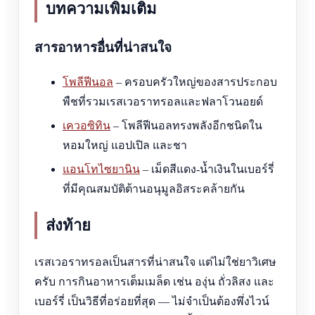
บทความเพิ่มเติม
สารอาหารอื่นที่น่าสนใจ
โพลีฟีนอล
– ครอบครัวใหญ่ของสารประกอบ
พืชที่รวมเรสเวอราทรอลและฟลาโวนอยด์
เควอซิทิน
– โพลีฟีนอลทรงพลังอีกชนิดใน
หอมใหญ่ แอปเปิล และชา
แอนโทไซยานิน
– เม็ดสีแดง-น้ำเงินในเบอร์รี่
ที่มีคุณสมบัติต้านอนุมูลอิสระคล้ายกัน
ส่งท้าย
เรสเวอราทรอลเป็นสารที่น่าสนใจ แต่ไม่ใช่ยาวิเศษ
ครับ การกินอาหารเต็มเมล็ด เช่น องุ่น ถั่วลิสง และ
เบอร์รี่ เป็นวิธีที่อร่อยที่สุด — ไม่จำเป็นต้องพึ่งไวน์