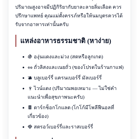
ปริมาณสูงอาจมีปฏิกิริยากับยาละลายลิ่มเลือด ควร
ปรึกษาแพทย์ คุณแม่ตั้งครรภ์หรือให้นมบุตรควรได้
รับจากอาหารเท่านั้นครับ
แหล่งอาหารธรรมชาติ (หาง่าย)
🍇 องุ่นแดงและม่วง (สดหรือลูกเกด)
🥜 ถั่วลิสงและเนยถั่ว (ของโปรดในร้านกาแฟ)
🫐 บลูเบอร์รี่ แครนเบอร์รี่ มัลเบอร์รี่
🍷 ไวน์แดง (ปริมาณพอเหมาะ — ไม่ใช่คำ
แนะนำเพื่อสุขภาพนะครับ)
🍫 ดาร์กช็อกโกแลต (โกโก้มีโพลีฟีนอลที่
เกี่ยวข้อง)
🍓 สตรอว์เบอร์รี่และราสเบอร์รี่