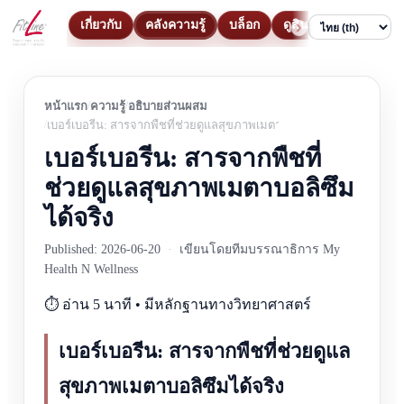
เกี่ยวกับ
คลังความรู้
บล็อก
ดูสินค้า
ติดต่อ
Language
หน้าแรก
ความรู้
อธิบายส่วนผสม
เบอร์เบอรีน: สารจากพืชที่ช่วยดูแลสุขภาพเมตาบอลิซึมได้จริง
เบอร์เบอรีน: สารจากพืชที่
ช่วยดูแลสุขภาพเมตาบอลิซึม
ได้จริง
Published: 2026-06-20
·
เขียนโดยทีมบรรณาธิการ My
Health N Wellness
⏱️ อ่าน 5 นาที • มีหลักฐานทางวิทยาศาสตร์
เบอร์เบอรีน: สารจากพืชที่ช่วยดูแล
สุขภาพเมตาบอลิซึมได้จริง