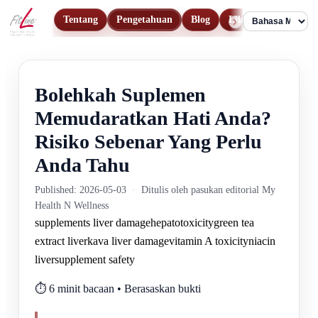
Tentang
Pengetahuan
Blog
Lihat Produk
Hu
Language
Bolehkah Suplemen
Memudaratkan Hati Anda?
Risiko Sebenar Yang Perlu
Anda Tahu
Published: 2026-05-03
·
Ditulis oleh pasukan editorial My
Health N Wellness
supplements liver damage
hepatotoxicity
green tea
extract liver
kava liver damage
vitamin A toxicity
niacin
liver
supplement safety
⏱️ 6 minit bacaan • Berasaskan bukti