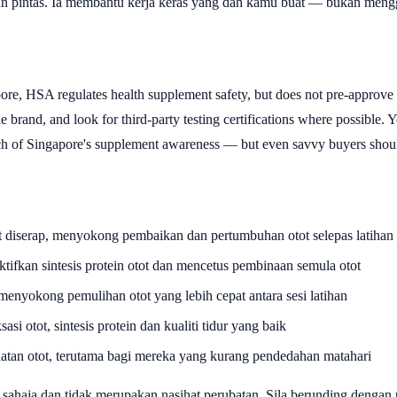
n pintas. Ia membantu kerja keras yang dah kamu buat — bukan meng
pore, HSA regulates health supplement safety, but does not pre-approve 
le brand, and look for third-party testing certifications where possibl
ch of Singapore's supplement awareness — but even savvy buyers should
t diserap, menyokong pembaikan dan pertumbuhan otot selepas latihan
ifkan sintesis protein otot dan mencetus pembinaan semula otot
enyokong pemulihan otot yang lebih cepat antara sesi latihan
si otot, sintesis protein dan kualiti tidur yang baik
tan otot, terutama bagi mereka yang kurang pendedahan matahari
sahaja dan tidak merupakan nasihat perubatan. Sila berunding dengan 