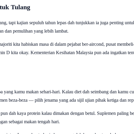
tuk Tulang
ang, tapi kajian sepuluh tahun lepas dah tunjukkan ia juga penting untu
an dan pemulihan yang lebih lambat.
 majoriti kita habiskan masa di dalam pejabat ber-aircond, pusat membel
min D kita okay. Kementerian Kesihatan Malaysia pun ada ingatkan ten
pa yang kamu makan sehari-hari. Kalau diet dah seimbang dan kamu cum
emen beza-beza — pilih jenama yang ada sijil ujian pihak ketiga dan rep
 pun dah kaya protein kalau dimakan dengan betul. Suplemen paling b
gan sebagai makan tengah hari.