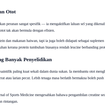
an Otot
an peranan sangat spesifik — ia mengaktifkan laluan sel yang dikenal
tot tak akan bermula dengan efisien.
ein dan makanan haiwan, tapi ia juga boleh didapati sebagai suplemen 
an kerana protein tumbuhan biasanya rendah leucine berbanding prot
ng Banyak Penyelidikan
aintifik paling kuat sekali dalam dunia sukan. Ia membantu otot meng
rat atau larian pecut. Lebih tenaga masa berlatih bermakna boleh push
urnal of Sports Medicine mengesahkan bahawa pengambilan creatine sec
n rintangan.