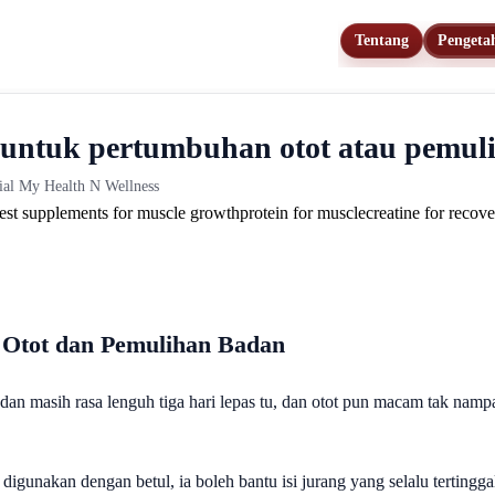
Tentang
Pengeta
 untuk pertumbuhan otot atau pemul
rial My Health N Wellness
est supplements for muscle growth
protein for muscle
creatine for recov
 Otot dan Pemulihan Badan
dan masih rasa lenguh tiga hari lepas tu, dan otot pun macam tak nam
gunakan dengan betul, ia boleh bantu isi jurang yang selalu tertinggal