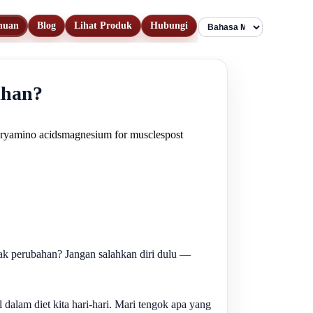
huan
Blog
Lihat Produk
Hubungi
Language
ihan?
ery
amino acids
magnesium for muscles
post
pak perubahan? Jangan salahkan diri dulu —
 dalam diet kita hari-hari. Mari tengok apa yang