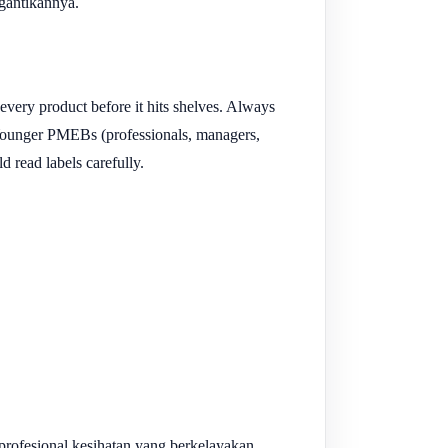
gantikannya.
every product before it hits shelves. Always
e. Younger PMEBs (professionals, managers,
 read labels carefully.
profesional kesihatan yang berkelayakan