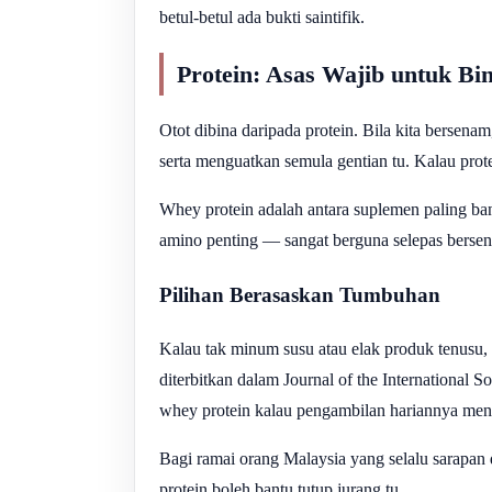
betul-betul ada bukti saintifik.
Protein: Asas Wajib untuk Bi
Otot dibina daripada protein. Bila kita bersen
serta menguatkan semula gentian tu. Kalau pro
Whey protein adalah antara suplemen paling b
amino penting — sangat berguna selepas berse
Pilihan Berasaskan Tumbuhan
Kalau tak minum susu atau elak produk tenusu, p
diterbitkan dalam Journal of the International
whey protein kalau pengambilan hariannya men
Bagi ramai orang Malaysia yang selalu sarapan
protein boleh bantu tutup jurang tu.