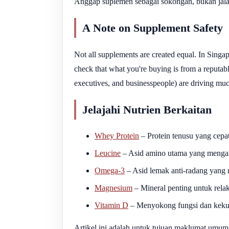
Anggap suplemen sebagai sokongan, bukan jala
A Note on Supplement Safety
Not all supplements are created equal. In Singa
check that what you're buying is from a reputab
executives, and businesspeople) are driving mu
Jelajahi Nutrien Berkaitan
Whey Protein
– Protein tenusu yang cepa
Leucine
– Asid amino utama yang mengakt
Omega-3
– Asid lemak anti-radang yang m
Magnesium
– Mineral penting untuk relaksa
Vitamin D
– Menyokong fungsi dan kekua
Artikel ini adalah untuk tujuan maklumat umum 