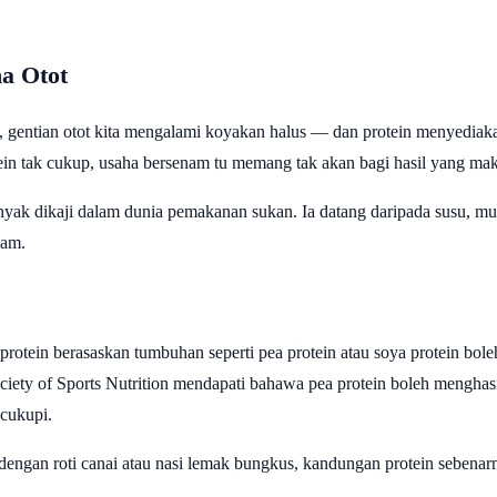
na Otot
am, gentian otot kita mengalami koyakan halus — dan protein menyedia
tein tak cukup, usaha bersenam tu memang tak akan bagi hasil yang m
anyak dikaji dalam dunia pemakanan sukan. Ia datang daripada susu, 
nam.
rotein berasaskan tumbuhan seperti pea protein atau soya protein boleh
 Society of Sports Nutrition mendapati bahawa pea protein boleh mengha
cukupi.
 dengan roti canai atau nasi lemak bungkus, kandungan protein seben