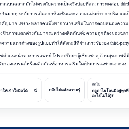
ิมาณบนฉลากมักไม่ตรงกับความเป็นจริงบ่อยที่สุด; การทดสอบ third-
กันมาก; ระดับการเกิดออกซิเดชันและความแม่นยำของปริมาณเป็
คัญมาก เพราะหลายคนพึ่งพาอาหารเสริมในการตอบสนองความต
ชีวภาพแตกต่างกันมากระหว่างผลิตภัณฑ์; ความถูกต้องของฉลากจ
ความแตกต่างของรูปแบบทำให้สังกะสีที่ผ่านการรับรอง third-party ค
น ไม่ใช่คำแนะนำทางการแพทย์ โปรดปรึกษาผู้เชี่ยวชาญด้านสุขภาพที
ด้รับรองแบรนด์หรือผลิตภัณฑ์อาหารเสริมใดเป็นการเฉพาะเจาะจง
ถัดไป
กลับไปคลังความรู้
้เข้าใจผิดได้ — นี่
กลูตาไธโอนมีอยู่ทุกท
อะไรไม่ได้)?