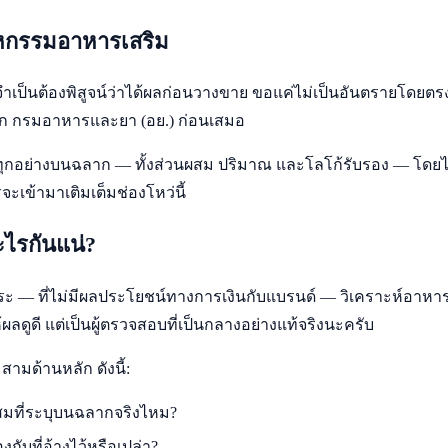
หกรรมอาหารเสริม
ป็นต้องพิสูจน์ว่าได้ผลก่อนวางขาย ขอแค่ไม่เป็นอันตรายโดยตรง
าก กรมอาหารและยา (อย.) ก่อนเสมอ
ุกอย่างบนฉลาก — ทั้งส่วนผสม ปริมาณ และโลโก้รับรอง — โดยไ
วรจะเข้ามาเติมเต็มช่องโหว่นี้
ะไรกันแน่?
ารอิสระ — ที่ไม่มีผลประโยชน์ทางการเงินกับแบรนด์ — วิเคราะห์อาห
ให้ผลดูดี แต่เป็นผู้ตรวจสอบที่เป็นกลางอย่างแท้จริงนะครับ
สามด้านหลัก ดังนี้:
สมที่ระบุบนฉลากจริงไหม?
บที่อ้างไว้หรือเปล่า?