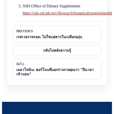
NIH Office of Dietary Supplements
https://ods.od.nih.gov/Research/botanicalctragerelateddi
PREVIOUS
เรสเวอราทรอล: ไม่ใช่แค่สารในเปลือกองุ่น
กลับไปคลังความรู้
ถัดไป
เมลาโทนิน: ฮอร์โมนที่บอกร่างกายคุณว่า "ถึงเวลา
เข้านอน"