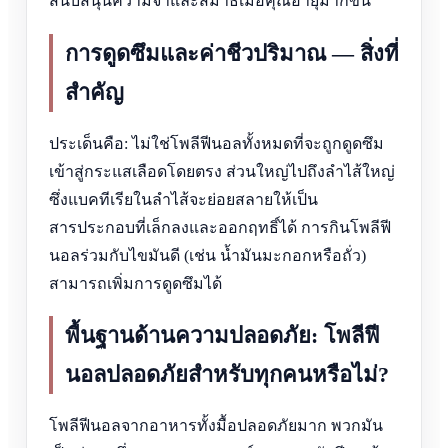
สนับสนุนความจำและสมาธิเมื่อคุณอายุมากขึ้น
การดูดซึมและค่าชีวปริมาณ — สิ่งที่
สำคัญ
ประเด็นคือ: ไม่ใช่โพลีฟีนอลทั้งหมดที่จะถูกดูดซึม
เข้าสู่กระแสเลือดโดยตรง ส่วนใหญ่ไปถึงลำไส้ใหญ่
ซึ่งแบคทีเรียในลำไส้จะย่อยสลายให้เป็น
สารประกอบที่เล็กลงและออกฤทธิ์ได้ การกินโพลีฟี
นอลร่วมกับไขมันดี (เช่น น้ำมันมะกอกหรือถั่ว)
สามารถเพิ่มการดูดซึมได้
พื้นฐานด้านความปลอดภัย: โพลีฟี
นอลปลอดภัยสำหรับทุกคนหรือไม่?
โพลีฟีนอลจากอาหารทั้งมื้อปลอดภัยมาก พวกมัน