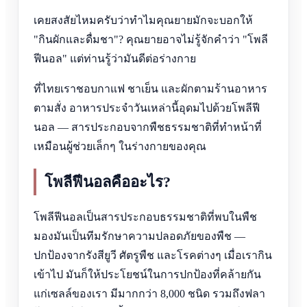
เคยสงสัยไหมครับว่าทำไมคุณยายมักจะบอกให้
"กินผักและดื่มชา"? คุณยายอาจไม่รู้จักคำว่า "โพลี
ฟีนอล" แต่ท่านรู้ว่ามันดีต่อร่างกาย
ที่ไทยเราชอบกาแฟ ชาเย็น และผักตามร้านอาหาร
ตามสั่ง อาหารประจำวันเหล่านี้อุดมไปด้วยโพลีฟี
นอล — สารประกอบจากพืชธรรมชาติที่ทำหน้าที่
เหมือนผู้ช่วยเล็กๆ ในร่างกายของคุณ
โพลีฟีนอลคืออะไร?
โพลีฟีนอลเป็นสารประกอบธรรมชาติที่พบในพืช
มองมันเป็นทีมรักษาความปลอดภัยของพืช —
ปกป้องจากรังสียูวี ศัตรูพืช และโรคต่างๆ เมื่อเรากิน
เข้าไป มันก็ให้ประโยชน์ในการปกป้องที่คล้ายกัน
แก่เซลล์ของเรา มีมากกว่า 8,000 ชนิด รวมถึงฟลา