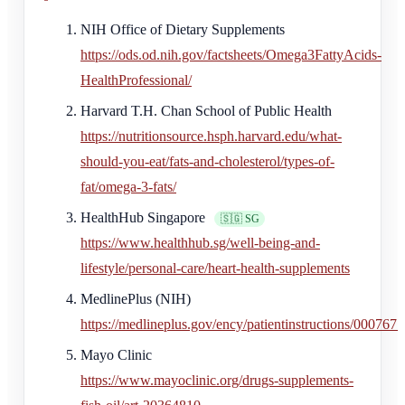
NIH Office of Dietary Supplements
https://ods.od.nih.gov/factsheets/Omega3FattyAcids-
HealthProfessional/
Harvard T.H. Chan School of Public Health
https://nutritionsource.hsph.harvard.edu/what-
should-you-eat/fats-and-cholesterol/types-of-
fat/omega-3-fats/
HealthHub Singapore
🇸🇬 SG
https://www.healthhub.sg/well-being-and-
lifestyle/personal-care/heart-health-supplements
MedlinePlus (NIH)
https://medlineplus.gov/ency/patientinstructions/000767.
Mayo Clinic
https://www.mayoclinic.org/drugs-supplements-