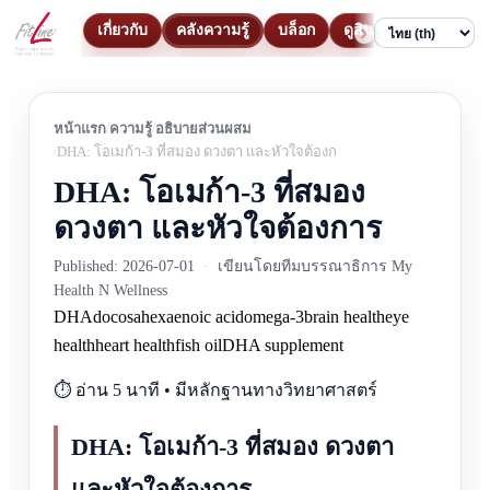
เกี่ยวกับ
คลังความรู้
บล็อก
ดูสินค้า
ติดต่อ
Language
หน้าแรก
ความรู้
อธิบายส่วนผสม
DHA: โอเมก้า-3 ที่สมอง ดวงตา และหัวใจต้องการ
DHA: โอเมก้า-3 ที่สมอง
ดวงตา และหัวใจต้องการ
Published: 2026-07-01
·
เขียนโดยทีมบรรณาธิการ My
Health N Wellness
DHA
docosahexaenoic acid
omega-3
brain health
eye
health
heart health
fish oil
DHA supplement
⏱️ อ่าน 5 นาที • มีหลักฐานทางวิทยาศาสตร์
DHA: โอเมก้า-3 ที่สมอง ดวงตา
และหัวใจต้องการ