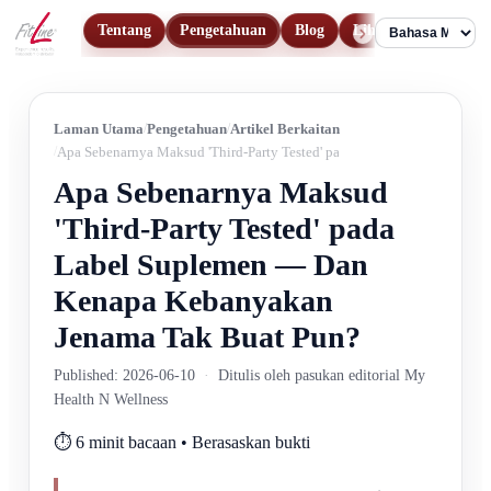
Tentang
Pengetahuan
Blog
Lihat Produk
Hu
Language
Laman Utama
Pengetahuan
Artikel Berkaitan
Apa Sebenarnya Maksud 'Third-Party Tested' pada Label Suplemen — 
Apa Sebenarnya Maksud
'Third-Party Tested' pada
Label Suplemen — Dan
Kenapa Kebanyakan
Jenama Tak Buat Pun?
Published: 2026-06-10
·
Ditulis oleh pasukan editorial My
Health N Wellness
⏱️ 6 minit bacaan • Berasaskan bukti