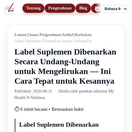
Tentang
Pengetahuan
Blog
Lihat Produk
Hu
Language
Laman Utama
Pengetahuan
Artikel Berkaitan
Label Suplemen Dibenarkan Secara Undang-Undang untuk Mengelirukan
Label Suplemen Dibenarkan
Secara Undang-Undang
untuk Mengelirukan — Ini
Cara Tepat untuk Kesannya
Published: 2026-06-11
·
Ditulis oleh pasukan editorial My
Health N Wellness
⏱️ 6 minit bacaan • Berasaskan bukti
Label Suplemen Dibenarkan