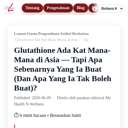
Tentang
Pengetahuan
Blog
Lihat Produk
Hu
Language
Laman Utama
Pengetahuan
Artikel Berkaitan
Glutathione Ada Kat Mana-Mana di Asia — Tapi Apa Sebenarnya Yang Ia
Glutathione Ada Kat Mana-
Mana di Asia — Tapi Apa
Sebenarnya Yang Ia Buat
(Dan Apa Yang Ia Tak Boleh
Buat)?
Published: 2026-06-09
·
Ditulis oleh pasukan editorial My
Health N Wellness
⏱️ 6 minit bacaan • Berasaskan bukti