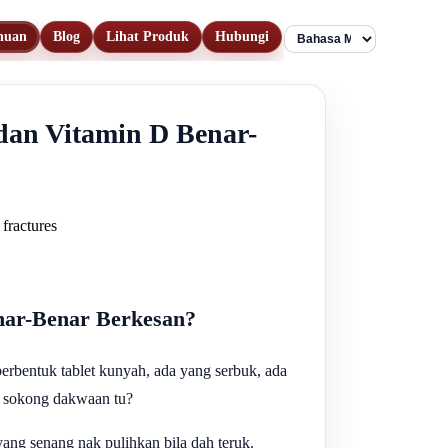
huan
Blog
Lihat Produk
Hubungi
Language
an Vitamin D Benar-
 fractures
nar-Benar Berkesan?
rbentuk tablet kunyah, ada yang serbuk, ada
ul sokong dakwaan tu?
yang senang nak pulihkan bila dah teruk.