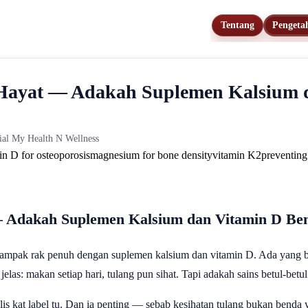
Tentang
Pengeta
Hayat — Adakah Suplemen Kalsium d
rial My Health N Wellness
in D for osteoporosis
magnesium for bone density
vitamin K2
preventing
 Adakah Suplemen Kalsium dan Vitamin D Be
ampak rak penuh dengan suplemen kalsium dan vitamin D. Ada yang be
las: makan setiap hari, tulang pun sihat. Tapi adakah sains betul-bet
is kat label tu. Dan ia penting — sebab kesihatan tulang bukan benda 