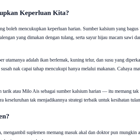
upkan Keperluan Kita?
g boleh mencukupkan keperluan harian. Sumber kalsium yang bagus t
kalengan yang dimakan dengan tulang, serta sayur hijau macam sawi dan
er utamanya adalah ikan berlemak, kuning telur, dan susu yang diperk
 susah nak capai tahap mencukupi hanya melalui makanan. Cahaya matah
h tarik atau Milo Ais sebagai sumber kalsium harian — itu memang ta
ara keseluruhan tak menjadikannya strategi terbaik untuk kesihatan tula
en?
ah, mengambil suplemen memang masuk akal dan doktor pun mungkin a