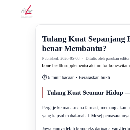
Tulang Kuat Sepanjang 
benar Membantu?
Published: 2026-05-08
·
Ditulis oleh pasukan edito
bone health supplements
calcium for bones
vitam
⏱️ 6 minit bacaan • Berasaskan bukti
Tulang Kuat Seumur Hidup —
Pergi je ke mana-mana farmasi, memang akan n
yang kapsul mahal-mahal. Mesej pemasarannya je
Jawapannya lebih kompleks daripada yang tertul