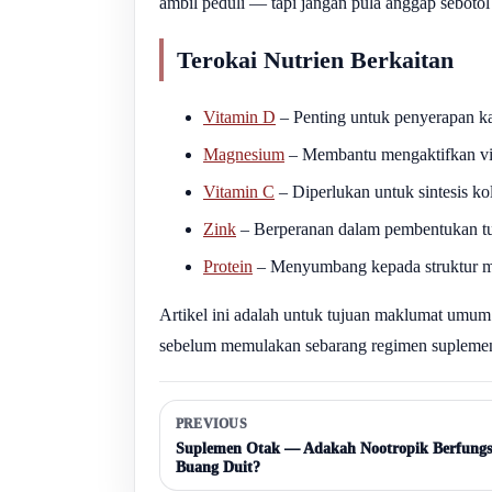
ambil peduli — tapi jangan pula anggap seboto
Terokai Nutrien Berkaitan
Vitamin D
– Penting untuk penyerapan k
Magnesium
– Membantu mengaktifkan vit
Vitamin C
– Diperlukan untuk sintesis k
Zink
– Berperanan dalam pembentukan tula
Protein
– Menyumbang kepada struktur ma
Artikel ini adalah untuk tujuan maklumat umum 
sebelum memulakan sebarang regimen suplemen,
PREVIOUS
Suplemen Otak — Adakah Nootropik Berfungs
Buang Duit?