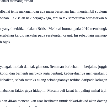
tahari memang terhad.
lbagai jenis makanan dan ada masa bersenam luar, mengambil suplemen
ahan. Tak salah nak berjaga-jaga, tapi ia tak semestinya berdasarkan bu
ian yang diterbitkan dalam British Medical Journal pada 2019 memba
erubahan kardiovaskular pada sesetengah orang. Ini sebab lain menga
h bijak.
rnya agak mudah dan tak glamour. Senaman berbeban — berjalan, joggin
ohol dan berhenti merokok juga penting; kedua-duanya menjejaskan p
iabaikan, sebab matriks tulang sebahagiannya terbina daripada kolagen,
abaikan faktor gaya hidup ni. Macam beli kasut lari paling mahal tapi 
n dan 40-an menentukan asas kesihatan untuk dekad-dekad akan datan