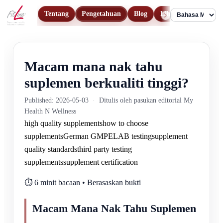
Tentang
Pengetahuan
Blog
Lihat Produk
Hu
Language
Macam mana nak tahu
suplemen berkualiti tinggi?
Published: 2026-05-03
·
Ditulis oleh pasukan editorial My
Health N Wellness
high quality supplements
how to choose
supplements
German GMP
ELAB testing
supplement
quality standards
third party testing
supplements
supplement certification
⏱️ 6 minit bacaan • Berasaskan bukti
Macam Mana Nak Tahu Suplemen