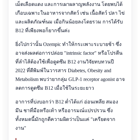
เม็ดเลือดแดง และการเผาผลาญพลังงาน โดยพบได้
เกือบเฉพาะในอาหารจากสัตว์ เช่น เนื้อสัตว์ ปลา ไข่
และผลิตภัณฑ์นม เมื่อกินน้อยลงโดยรวม การได้รับ
B12 ที่เพียงพอก็ยากขึ้นค่ะ
ยิ่งไปกว่านั้น Ozempic ทำให้กระเพาะระบายช้า ซึ่ง
อาจส่งผลต่อการปล่อย "intrinsic factor" หรือโปรตีน
ที่ลำไส้ต้องใช้เพื่อดูดซึม B12 งานวิจัยทบทวนปี
2022 ที่ตีพิมพ์ในวารสาร Diabetes, Obesity and
Metabolism พบว่ายากลุ่ม GLP-1 receptor agonist อาจ
ลดการดูดซึม B12 เมื่อใช้ในระยะยาว
อาการที่บ่งบอกว่า B12 ต่ำได้แก่ อ่อนเพลีย สมอง
มึน ชาที่มือหรือเท้า หรืออารมณ์แปรปรวน ซึ่ง
ทั้งหมดนี้มักถูกตีความผิดว่าเป็นแค่ "เครียดจาก
งาน"