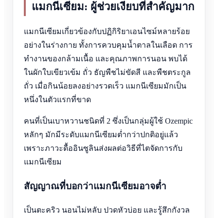
แมกนีเซียม: ผู้ช่วยเงียบที่สำคัญมาก
แมกนีเซียมเกี่ยวข้องกับปฏิกิริยาเอนไซม์หลายร้อย
อย่างในร่างกาย ทั้งการควบคุมน้ำตาลในเลือด การ
ทำงานของกล้ามเนื้อ และคุณภาพการนอน พบได้
ในผักใบเขียวเข้ม ถั่ว ธัญพืชไม่ขัดสี และพืชตระกูล
ถั่ว เมื่อกินน้อยลงอย่างรวดเร็ว แมกนีเซียมมักเป็น
หนึ่งในตัวแรกที่ขาด
คนที่เป็นเบาหวานชนิดที่ 2 ซึ่งเป็นกลุ่มผู้ใช้ Ozempic
หลักๆ มักมีระดับแมกนีเซียมต่ำกว่าปกติอยู่แล้ว
เพราะภาวะดื้ออินซูลินส่งผลต่อวิธีที่ไตจัดการกับ
แมกนีเซียม
สัญญาณที่บอกว่าแมกนีเซียมอาจต่ำ
เป็นตะคริว นอนไม่หลับ ปวดหัวบ่อย และรู้สึกกังวล