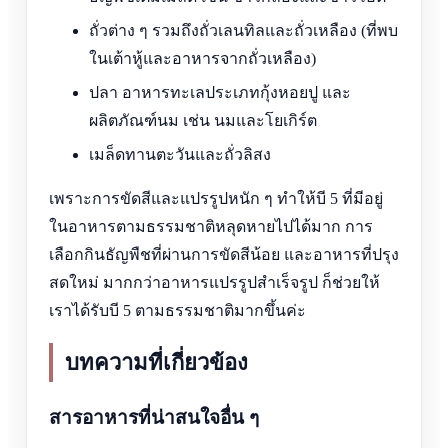
ถั่วต่าง ๆ รวมถึงถั่วเลนทิลและถั่วเหลือง (ที่พบ
ในเต้าหู้และอาหารจากถั่วเหลือง)
ปลา อาหารทะเลประเภทกุ้งหอยปู และ
ผลิตภัณฑ์นม เช่น นมและโยเกิร์ต
เมล็ดทานตะวันและถั่วลิสง
เพราะการขัดสีและแปรรูปหนัก ๆ ทำให้บี 5 ที่มีอยู่
ในอาหารตามธรรมชาติหลุดหายไปได้มาก การ
เลือกกินธัญพืชที่ผ่านการขัดสีน้อย และอาหารที่ปรุง
สดใหม่ มากกว่าอาหารแปรรูปสำเร็จรูป ก็ช่วยให้
เราได้รับบี 5 ตามธรรมชาติมากขึ้นค่ะ
บทความที่เกี่ยวข้อง
สารอาหารที่น่าสนใจอื่น ๆ