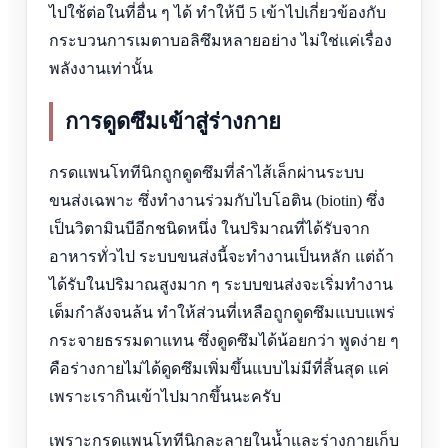
ไปใช้ต่อในที่อื่น ๆ ได้ ทำให้บี 5 เข้าไปเกี่ยวข้องกับ
กระบวนการเมตาบอลิซึมหลายอย่าง ไม่ใช่แค่เรื่อง
พลังงานเท่านั้น
การดูดซึมเข้าสู่ร่างกาย
กรดแพนโททีนิกถูกดูดซึมที่ลำไส้เล็กผ่านระบบ
ขนส่งเฉพาะ ซึ่งทำงานร่วมกับไบโอติน (biotin) ซึ่ง
เป็นวิตามินบีอีกชนิดหนึ่ง ในปริมาณที่ได้รับจาก
อาหารทั่วไป ระบบขนส่งนี้จะทำงานเป็นหลัก แต่ถ้า
ได้รับในปริมาณสูงมาก ๆ ระบบขนส่งจะเริ่มทำงาน
เต็มกำลังจนล้น ทำให้ส่วนที่เหลือถูกดูดซึมแบบแพร่
กระจายธรรมดาแทน ซึ่งดูดซึมได้น้อยกว่า พูดง่าย ๆ
คือร่างกายไม่ได้ดูดซึมเพิ่มขึ้นแบบไม่มีที่สิ้นสุด แค่
เพราะเรากินเข้าไปมากขึ้นนะครับ
เพราะกรดแพนโททีนิกละลายในน้ำและร่างกายเก็บ