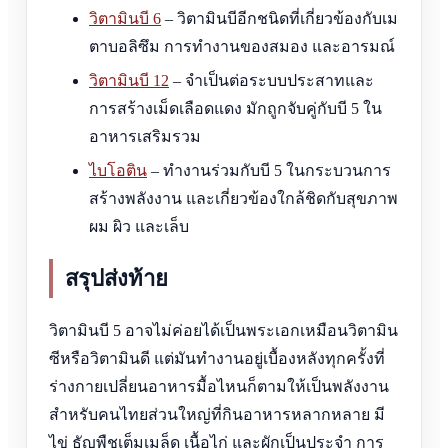
วิตามินบี 6
– วิตามินบีอีกชนิดที่เกี่ยวข้องกับเม
ตาบอลิซึม การทำงานของสมอง และอารมณ์
วิตามินบี 12
– จำเป็นต่อระบบประสาทและ
การสร้างเม็ดเลือดแดง มักถูกจับคู่กับบี 5 ใน
อาหารเสริมรวม
ไบโอติน
– ทำงานร่วมกับบี 5 ในกระบวนการ
สร้างพลังงาน และเกี่ยวข้องใกล้ชิดกับสุขภาพ
ผม ผิว และเล็บ
สรุปส่งท้าย
วิตามินบี 5 อาจไม่ค่อยได้เป็นพระเอกเหมือนวิตามิน
ซีหรือวิตามินดี แต่มันทำงานอยู่เบื้องหลังทุกครั้งที่
ร่างกายเปลี่ยนอาหารมื้อไหนก็ตามให้เป็นพลังงาน
สำหรับคนไทยส่วนใหญ่ที่กินอาหารหลากหลาย มี
ไข่ ธัญพืชเต็มเมล็ด เนื้อไก่ และผักเป็นประจำ การ