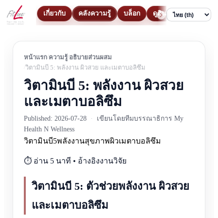
เกี่ยวกับ
คลังความรู้
บล็อก
ดูสินค้า
ติดต่อ
Language
หน้าแรก
ความรู้
อธิบายส่วนผสม
วิตามินบี 5: พลังงาน ผิวสวย และเมตาบอลิซึม
วิตามินบี 5: พลังงาน ผิวสวย
และเมตาบอลิซึม
Published: 2026-07-28
·
เขียนโดยทีมบรรณาธิการ My
Health N Wellness
วิตามินบี5
พลังงาน
สุขภาพผิว
เมตาบอลิซึม
⏱️ อ่าน 5 นาที • อ้างอิงงานวิจัย
วิตามินบี 5: ตัวช่วยพลังงาน ผิวสวย
และเมตาบอลิซึม