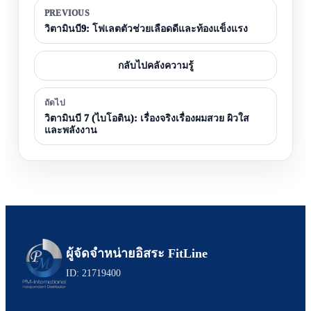
PREVIOUS
วิตามินบี9: โฟเลตตัวช่วยเลือดดีและท้องแข็งแรง
กลับไปคลังความรู้
ถัดไป
วิตามินบี 7 (ไบโอติน): เรื่องจริงเรื่องผมสวย ผิวใส
และพลังงาน
ผู้จัดจำหน่ายอิสระ FitLine
ID: 21719400