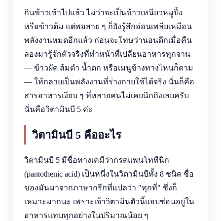
กินข้าวเช้าไปแล้ว ไม่ว่าจะเป็นข้าวเหนียวหมูปิ้ง
หรือข้าวต้ม แต่พอสาย ๆ ก็ยังรู้สึกอ่อนเพลียเหมือน
พลังงานหมดอีกแล้ว ก่อนจะโทษว่านอนดึกเมื่อคืน
ลองมารู้จักตัวจริงที่ทำหน้าที่เปลี่ยนอาหารทุกจาน
— ข้าวผัด ส้มตำ น้ำตก หรือเมนูข้างทางไหนก็ตาม
— ให้กลายเป็นพลังงานที่ร่างกายใช้ได้จริง นั่นก็คือ
สารอาหารเงียบ ๆ ที่หลายคนไม่เคยนึกถึงเลยครับ
นั่นคือวิตามินบี 5 ค่ะ
วิตามินบี 5 คืออะไร
วิตามินบี 5 มีชื่อทางเคมีว่ากรดแพนโททีนิก
(pantothenic acid) เป็นหนึ่งในวิตามินบีทั้ง 8 ชนิด ชื่อ
ของมันมาจากภาษากรีกที่แปลว่า "ทุกที่" ซึ่งก็
เหมาะมากนะ เพราะเจ้าวิตามินตัวนี้แอบซ่อนอยู่ใน
อาหารแทบทุกอย่างในปริมาณน้อย ๆ