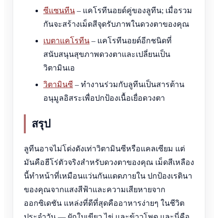
ซีแซนทีน
– แคโรทีนอยด์คู่ของลูทีน; เมื่อรวม
กันจะสร้างเม็ดสีจุดรับภาพในดวงตาของคุณ
เบตาแคโรทีน
– แคโรทีนอยด์อีกชนิดที่
สนับสนุนสุขภาพดวงตาและเปลี่ยนเป็น
วิตามินเอ
วิตามินซี
– ทำงานร่วมกับลูทีนเป็นสารต้าน
อนุมูลอิสระเพื่อปกป้องเนื้อเยื่อดวงตา
สรุป
ลูทีนอาจไม่โด่งดังเท่าวิตามินซีหรือแคลเซียม แต่
มันคือฮีโร่ตัวจริงสำหรับดวงตาของคุณ เม็ดสีเหลือง
นี้ทำหน้าที่เหมือนแว่นกันแดดภายใน ปกป้องเรตินา
ของคุณจากแสงสีฟ้าและความเสียหายจาก
ออกซิเดชัน แหล่งที่ดีที่สุดคืออาหารง่ายๆ ในชีวิต
ประจำวัน — ผักใบเขียว ไข่ และข้าวโพด และนี่คือ