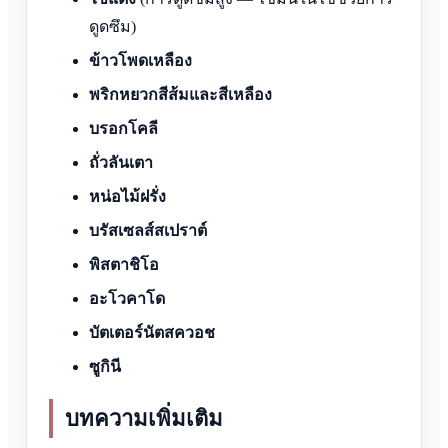
ดูดซึม)
ข้าวโพดเหลือง
พริกหยวกสีส้มและสีเหลือง
บรอกโคลี
ถั่วลันเตา
หน่อไม้ฝรั่ง
บรัสเซลส์สเปราต์
พิสตาชิโอ
อะโวคาโด
บัตเตอร์นัตสควอช
ซูกินี
บทความเพิ่มเติม