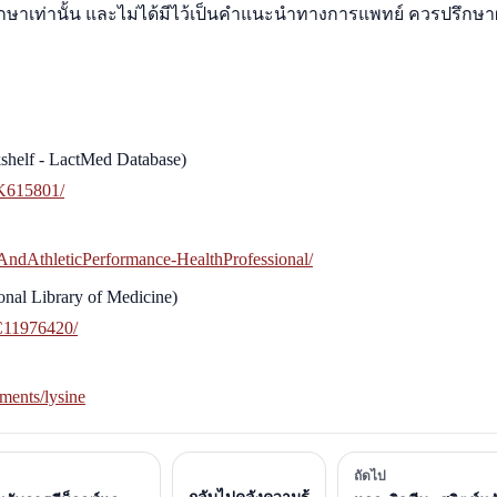
ศึกษาเท่านั้น และไม่ได้มีไว้เป็นคำแนะนำทางการแพทย์ ควรปรึกษาผ
kshelf - LactMed Database)
BK615801/
seAndAthleticPerformance-HealthProfessional/
onal Library of Medicine)
MC11976420/
ments/lysine
ถัดไป