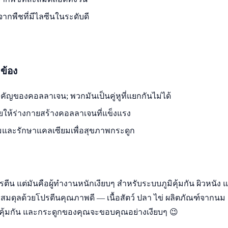
ากพืชที่มีไลซีนในระดับดี
ข้อง
ัญของคอลลาเจน; พวกมันเป็นคู่หูที่แยกกันไม่ได้
วยให้ร่างกายสร้างคอลลาเจนที่แข็งแรง
ึมและรักษาแคลเซียมเพื่อสุขภาพกระดูก
ตีน แต่มันคือผู้ทำงานหนักเงียบๆ สำหรับระบบภูมิคุ้มกัน ผิวหนัง แ
ดุลด้วยโปรตีนคุณภาพดี — เนื้อสัตว์ ปลา ไข่ ผลิตภัณฑ์จากนม เต้
ูมิคุ้มกัน และกระดูกของคุณจะขอบคุณอย่างเงียบๆ 😉