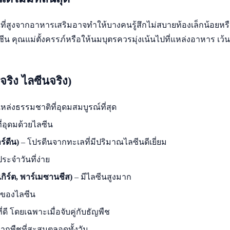
สูงจากอาหารเสริมอาจทำให้บางคนรู้สึกไม่สบายท้องเล็กน้อยหรือท้อ
 คุณแม่ตั้งครรภ์หรือให้นมบุตรควรมุ่งเน้นไปที่แหล่งอาหาร เว้น
ริง ไลซีนจริง)
หล่งธรรมชาติที่อุดมสมบูรณ์ที่สุด
ที่อุดมด้วยไลซีน
์ดีน)
– โปรตีนจากทะเลที่มีปริมาณไลซีนดีเยี่ยม
ะจำวันที่ง่าย
ิร์ต, พาร์เมซานชีส)
– มีไลซีนสูงมาก
ุดของไลซีน
ดี โดยเฉพาะเมื่อจับคู่กับธัญพืช
จากพืชที่สะสมตลอดทั้งวัน