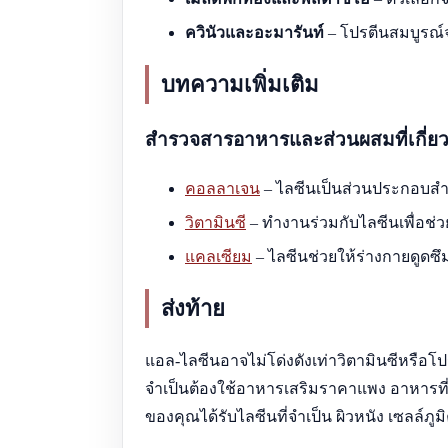
ควินัวและอะมารันท์
– โปรตีนสมบูรณ์จ
บทความเพิ่มเติม
สำรวจสารอาหารและส่วนผสมที่เกี่ยว
คอลลาเจน
– ไลซีนเป็นส่วนประกอบสำค
วิตามินซี
– ทำงานร่วมกับไลซีนเพื่อช่
แคลเซียม
– ไลซีนช่วยให้ร่างกายดูดซ
ส่งท้าย
แอล-ไลซีนอาจไม่โด่งดังเท่าวิตามินซีหรือโปร
จำเป็นต้องใช้อาหารเสริมราคาแพง อาหารที่สม
ของคุณได้รับไลซีนที่จำเป็น ผิวหนัง เซลล์ภ