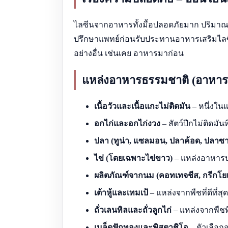
ไลซีนจากอาหารทั้งมื้อปลอดภัยมาก ปริมาณที่
ปรึกษาแพทย์ก่อนรับประทานอาหารเสริมไลซีน
อย่างอื่น เช่นเคย อาหารมาก่อน
แหล่งอาหารธรรมชาติ (อาหารจ
เนื้อวัวและเนื้อแกะไม่ติดมัน
– หนึ่งในแ
อกไก่และอกไก่งวง
– สัตว์ปีกไม่ติดมัน
ปลา (ทูน่า, แซลมอน, ปลาค้อด, ปลาซาร
ไข่ (โดยเฉพาะไข่ขาว)
– แหล่งอาหารปร
ผลิตภัณฑ์จากนม (คอทเทจชีส, กรีกโยเก
เต้าหู้และเทมเป้
– แหล่งจากพืชที่ดีที่ส
ถั่วเลนทิลและถั่วลูกไก่
– แหล่งจากพืชที่
เมล็ดฟักทองและพิสตาชิโอ
– ตัวเลือก