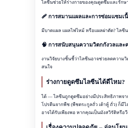
ไลซีนช่วยให้ร่างกายของคุณดูดซึมและรักษา
🩹 การสมานแผลและการซ่อมแซมเนื้อ
มีบาดแผล แผลไฟไหม้ หรือแผลผ่าตัด? ไลซีนช
🧠 การสนับสนุนความวิตกกังวลและคว
งานวิจัยบางชิ้นชี้ว่าไลซีนอาจช่วยลดความวิ
สนใจ
ร่างกายดูดซึมไลซีนได้ดีไหม?
ได้ — ไลซีนถูกดูดซึมอย่างมีประสิทธิภาพจากอา
โปรตีนจากพืช (พืชตระกูลถั่ว เต้าหู้ ถั่ว
อาจได้รับเพียงพอ หากคุณเป็นมังสวิรัติหรือ
เรื่องความปลอดภัย – อ่อนโยนแต่