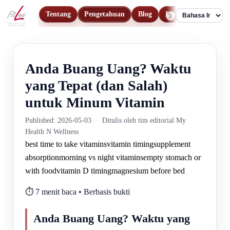
Tentang
Pengetahuan
Blog
Lihat Produk
Ko
Language
Anda Buang Uang? Waktu
yang Tepat (dan Salah)
untuk Minum Vitamin
Published: 2026-05-03
·
Ditulis oleh tim editorial My
Health N Wellness
best time to take vitamins
vitamin timing
supplement
absorption
morning vs night vitamins
empty stomach or
with food
vitamin D timing
magnesium before bed
⏱️ 7 menit baca • Berbasis bukti
Anda Buang Uang? Waktu yang