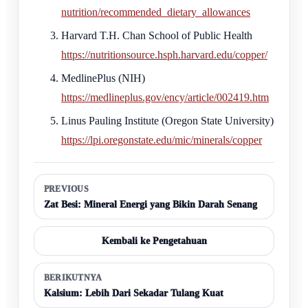
nutrition/recommended_dietary_allowances
Harvard T.H. Chan School of Public Health
https://nutritionsource.hsph.harvard.edu/copper/
MedlinePlus (NIH)
https://medlineplus.gov/ency/article/002419.htm
Linus Pauling Institute (Oregon State University)
https://lpi.oregonstate.edu/mic/minerals/copper
PREVIOUS
Zat Besi: Mineral Energi yang Bikin Darah Senang
Kembali ke Pengetahuan
BERIKUTNYA
Kalsium: Lebih Dari Sekadar Tulang Kuat