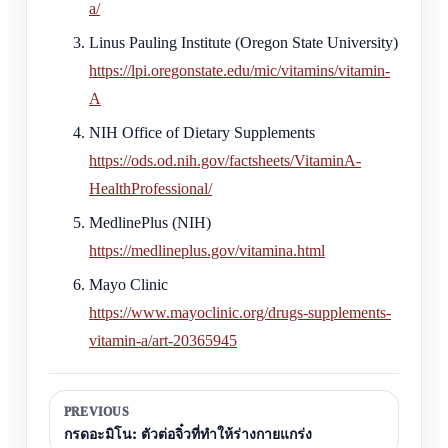
a/
Linus Pauling Institute (Oregon State University)
https://lpi.oregonstate.edu/mic/vitamins/vitamin-
A
NIH Office of Dietary Supplements
https://ods.od.nih.gov/factsheets/VitaminA-
HealthProfessional/
MedlinePlus (NIH)
https://medlineplus.gov/vitamina.html
Mayo Clinic
https://www.mayoclinic.org/drugs-supplements-
vitamin-a/art-20365945
PREVIOUS
กรดอะมิโน: ตัวต่อจิ๋วที่ทำให้ร่างกายแกร่ง