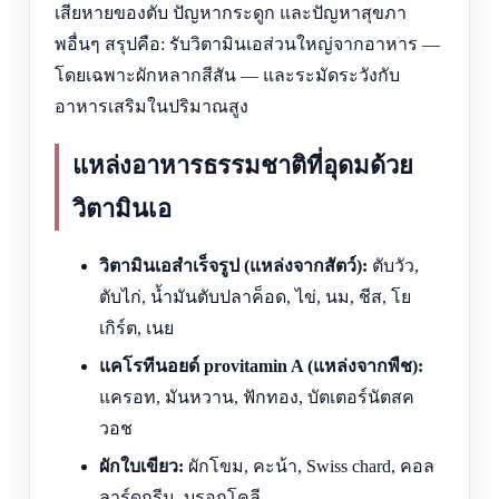
เสียหายของตับ ปัญหากระดูก และปัญหาสุขภา
พอื่นๆ สรุปคือ: รับวิตามินเอส่วนใหญ่จากอาหาร —
โดยเฉพาะผักหลากสีสัน — และระมัดระวังกับ
อาหารเสริมในปริมาณสูง
แหล่งอาหารธรรมชาติที่อุดมด้วย
วิตามินเอ
วิตามินเอสำเร็จรูป (แหล่งจากสัตว์):
ตับวัว,
ตับไก่, น้ำมันตับปลาค็อด, ไข่, นม, ชีส, โย
เกิร์ต, เนย
แคโรทีนอยด์ provitamin A (แหล่งจากพืช):
แครอท, มันหวาน, ฟักทอง, บัตเตอร์นัตสค
วอช
ผักใบเขียว:
ผักโขม, คะน้า, Swiss chard, คอล
ลาร์ดกรีน, บรอกโคลี