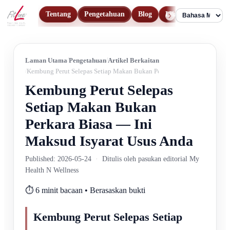
Tentang
Pengetahuan
Blog
Lihat Produk
Hu
Language
Laman Utama
Pengetahuan
Artikel Berkaitan
Kembung Perut Selepas Setiap Makan Bukan Perkara Biasa — Ini Maksud
Kembung Perut Selepas
Setiap Makan Bukan
Perkara Biasa — Ini
Maksud Isyarat Usus Anda
Published: 2026-05-24
·
Ditulis oleh pasukan editorial My
Health N Wellness
⏱️ 6 minit bacaan • Berasaskan bukti
Kembung Perut Selepas Setiap