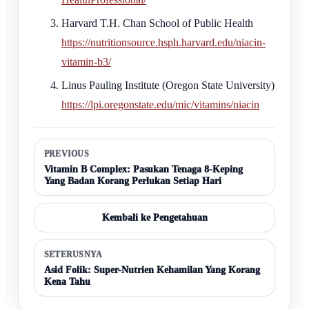
Harvard T.H. Chan School of Public Health
https://nutritionsource.hsph.harvard.edu/niacin-
vitamin-b3/
Linus Pauling Institute (Oregon State University)
https://lpi.oregonstate.edu/mic/vitamins/niacin
PREVIOUS
Vitamin B Complex: Pasukan Tenaga 8-Keping
Yang Badan Korang Perlukan Setiap Hari
Kembali ke Pengetahuan
SETERUSNYA
Asid Folik: Super-Nutrien Kehamilan Yang Korang
Kena Tahu