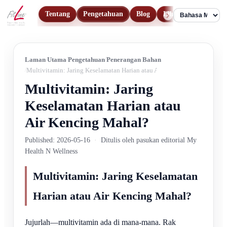
Tentang
Pengetahuan
Blog
Lihat Produk
Hu
Language
Laman Utama
Pengetahuan
Penerangan Bahan
Multivitamin: Jaring Keselamatan Harian atau Air Kencing Mahal?
Multivitamin: Jaring
Keselamatan Harian atau
Air Kencing Mahal?
Published: 2026-05-16
·
Ditulis oleh pasukan editorial My
Health N Wellness
Multivitamin: Jaring Keselamatan
Harian atau Air Kencing Mahal?
Jujurlah—multivitamin ada di mana-mana. Rak