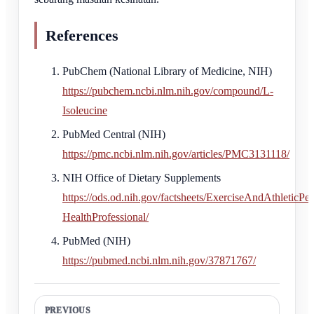
References
PubChem (National Library of Medicine, NIH)
https://pubchem.ncbi.nlm.nih.gov/compound/L-
Isoleucine
PubMed Central (NIH)
https://pmc.ncbi.nlm.nih.gov/articles/PMC3131118/
NIH Office of Dietary Supplements
https://ods.od.nih.gov/factsheets/ExerciseAndAthleticPe
HealthProfessional/
PubMed (NIH)
https://pubmed.ncbi.nlm.nih.gov/37871767/
PREVIOUS