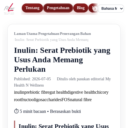
Tentang
Pengetahuan
Blog
Lihat Produk
Hu
Language
Laman Utama
Pengetahuan
Penerangan Bahan
Inulin: Serat Prebiotik yang Usus Anda Memang Perlukan
Inulin: Serat Prebiotik yang
Usus Anda Memang
Perlukan
Published: 2026-07-05
·
Ditulis oleh pasukan editorial My
Health N Wellness
inulin
prebiotic fibre
gut health
digestive health
chicory
root
fructooligosaccharides
FOS
natural fibre
⏱️ 5 minit bacaan • Berasaskan bukti
Inulin: Serat Prebiotik yang Usus