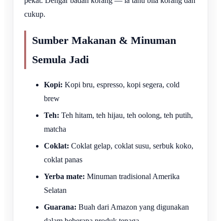
pekat. Dengar badan korang — ia tahu bila korang dah
cukup.
Sumber Makanan & Minuman
Semula Jadi
Kopi:
Kopi bru, espresso, kopi segera, cold
brew
Teh:
Teh hitam, teh hijau, teh oolong, teh putih,
matcha
Coklat:
Coklat gelap, coklat susu, serbuk koko,
coklat panas
Yerba mate:
Minuman tradisional Amerika
Selatan
Guarana:
Buah dari Amazon yang digunakan
dalam beberapa produk tenaga