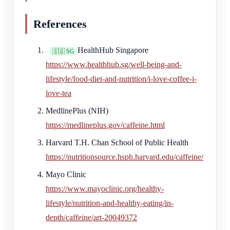
References
HealthHub Singapore
🇸🇬 SG
https://www.healthhub.sg/well-being-and-
lifestyle/food-diet-and-nutrition/i-love-coffee-i-
love-tea
MedlinePlus (NIH)
https://medlineplus.gov/caffeine.html
Harvard T.H. Chan School of Public Health
https://nutritionsource.hsph.harvard.edu/caffeine/
Mayo Clinic
https://www.mayoclinic.org/healthy-
lifestyle/nutrition-and-healthy-eating/in-
depth/caffeine/art-20049372