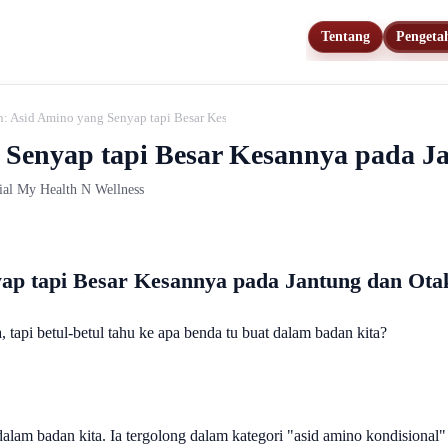
Tentang
Pengeta
n: Asid Amino yang Senyap tapi Besar Kesannya pada Jantung dan Otak
 Senyap tapi Besar Kesannya pada J
rial My Health N Wellness
yap tapi Besar Kesannya pada Jantung dan Ota
 tapi betul-betul tahu ke apa benda tu buat dalam badan kita?
dalam badan kita. Ia tergolong dalam kategori "asid amino kondisional