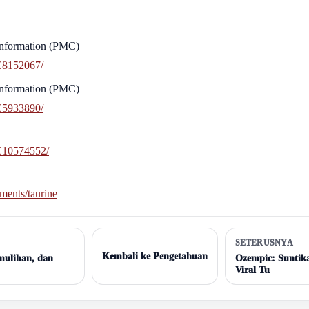
Information (PMC)
MC8152067/
Information (PMC)
MC5933890/
MC10574552/
ents/taurine
SETERUSNYA
Kembali ke Pengetahuan
mulihan, dan
Ozempic: Suntik
Viral Tu