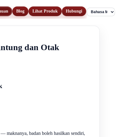
huan
Blog
Lihat Produk
Hubungi
Language
antung dan Otak
k
" — maknanya, badan boleh hasilkan sendiri,