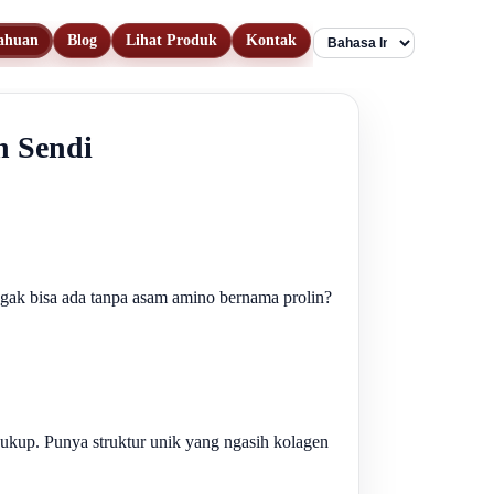
ahuan
Blog
Lihat Produk
Kontak
Language
n Sendi
nggak bisa ada tanpa asam amino bernama prolin?
cukup. Punya struktur unik yang ngasih kolagen