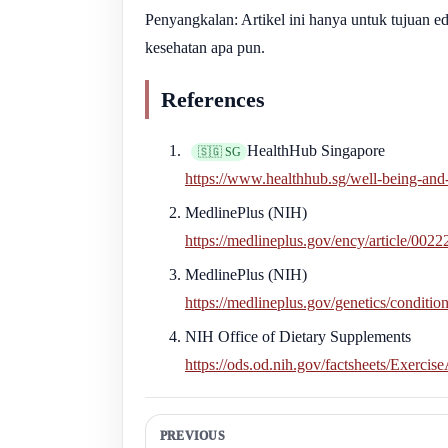
Penyangkalan: Artikel ini hanya untuk tujuan e
kesehatan apa pun.
References
HealthHub Singapore
🇸🇬 SG
https://www.healthhub.sg/well-being-and-li
MedlinePlus (NIH)
https://medlineplus.gov/ency/article/002
MedlinePlus (NIH)
https://medlineplus.gov/genetics/conditio
NIH Office of Dietary Supplements
https://ods.od.nih.gov/factsheets/Exerci
PREVIOUS