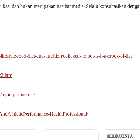
dukasi dan bukan merupakan nasihat medis. Selalu konsultasikan denga
festyle/food-diet-and-nutrition/collagen-hotpot-is-it-a-crock-of-lies
222.htm
n/hyperprolinemia/
seAndAthleticPerformance-HealthProfessional/
BERIKUTNYA