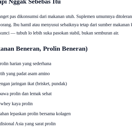
pi Nggak Sebebas Itu
 banget pas dikonsumsi dari makanan utuh. Suplemen umumnya ditolerans
 orang. Ibu hamil atau menyusui sebaiknya tetap dari sumber makanan 
unci — tubuh lo lebih suka pasokan stabil, bukan semburan air.
nan Beneran, Prolin Beneran)
olin harian yang sederhana
tih yang padat asam amino
ngan jaringan ikat (brisket, pundak)
 bawa prolin dan lemak sehat
 whey kaya prolin
ahan lepaskan prolin bersama kolagen
isional Asia yang sarat prolin