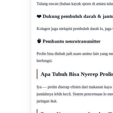
Tulang rawan (bahan kayak spons di antara tulan
❤️ Dukung pembuluh darah & jant
Kolagen juga melapisi pembuluh darah lo, jaga te
🧠 Pembantu neurotransmitter
Prolin bisa diubah jadi asam amino lain yang m
berfungsi.
Apa Tubuh Bisa Nyerep Proli
Iya — prolin diserap efisien dari makanan kaya
jumlahnya lebih kecil. Sistem pencernaan lo me
jaringan ikat.