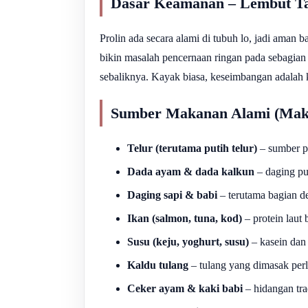
Dasar Keamanan – Lembut Ta
Prolin ada secara alami di tubuh lo, jadi aman
bikin masalah pencernaan ringan pada sebagian
sebaliknya. Kayak biasa, keseimbangan adalah k
Sumber Makanan Alami (Maka
Telur (terutama putih telur)
– sumber pr
Dada ayam & dada kalkun
– daging pu
Daging sapi & babi
– terutama bagian de
Ikan (salmon, tuna, kod)
– protein laut
Susu (keju, yoghurt, susu)
– kasein dan
Kaldu tulang
– tulang yang dimasak perl
Ceker ayam & kaki babi
– hidangan trad