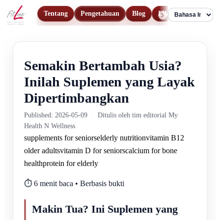
Tentang
Pengetahuan
Blog
Lihat Produk
Ko
Language
Semakin Bertambah Usia?
Inilah Suplemen yang Layak
Dipertimbangkan
Published: 2026-05-09
·
Ditulis oleh tim editorial My
Health N Wellness
supplements for seniors
elderly nutrition
vitamin B12
older adults
vitamin D for seniors
calcium for bone
health
protein for elderly
⏱️ 6 menit baca • Berbasis bukti
Makin Tua? Ini Suplemen yang