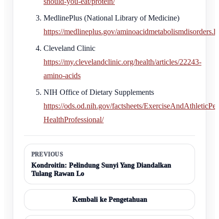
should-you-eat/protein/
MedlinePlus (National Library of Medicine)
https://medlineplus.gov/aminoacidmetabolismdisorders.h
Cleveland Clinic
https://my.clevelandclinic.org/health/articles/22243-
amino-acids
NIH Office of Dietary Supplements
https://ods.od.nih.gov/factsheets/ExerciseAndAthleticPe
HealthProfessional/
PREVIOUS
Kondroitin: Pelindung Sunyi Yang Diandalkan
Tulang Rawan Lo
Kembali ke Pengetahuan