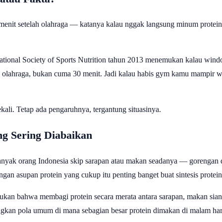
nit setelah olahraga — katanya kalau nggak langsung minum protein sh
national Society of Sports Nutrition tahun 2013 menemukan kalau windo
h olahraga, bukan cuma 30 menit. Jadi kalau habis gym kamu mampir wa
kali. Tetap ada pengaruhnya, tergantung situasinya.
ng Sering Diabaikan
Banyak orang Indonesia skip sarapan atau makan seadanya — gorengan di 
ngan asupan protein yang cukup itu penting banget buat sintesis protein
emukan bahwa membagi protein secara merata antara sarapan, makan si
gkan pola umum di mana sebagian besar protein dimakan di malam hari.