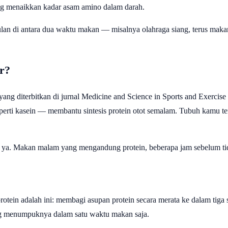
sung menaikkan kadar asam amino dalam darah.
ulan di antara dua waktu makan — misalnya olahraga siang, terus m
r?
 yang diterbitkan di jurnal Medicine and Science in Sports and Exerc
eperti kasein — membantu sintesis protein otot semalam. Tubuh kamu 
 ya. Makan malam yang mengandung protein, beberapa jam sebelum ti
protein adalah ini: membagi asupan protein secara merata ke dalam tig
ng menumpuknya dalam satu waktu makan saja.