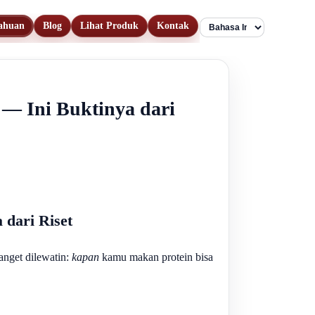
ahuan
Blog
Lihat Produk
Kontak
Language
— Ini Buktinya dari
 dari Riset
anget dilewatin:
kapan
kamu makan protein bisa