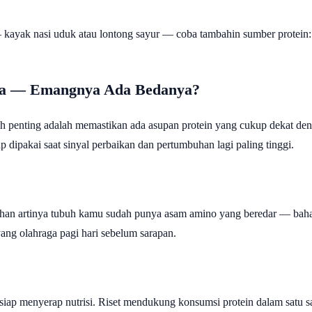
yak nasi uduk atau lontong sayur — coba tambahin sumber protein: telu
aga — Emangnya Ada Bedanya?
h penting adalah memastikan ada asupan protein yang cukup dekat den
 dipakai saat sinyal perbaikan dan pertumbuhan lagi paling tinggi.
tihan artinya tubuh kamu sudah punya asam amino yang beredar — bah
 yang olahraga pagi hari sebelum sarapan.
g siap menyerap nutrisi. Riset mendukung konsumsi protein dalam satu s