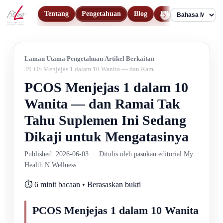
Tentang
Pengetahuan
Blog
Lihat Produk
Hu
Language
Laman Utama
Pengetahuan
Artikel Berkaitan
PCOS Menjejas 1 dalam 10 Wanita — dan Ramai Tak Tahu Suplemen Ini
PCOS Menjejas 1 dalam 10
Wanita — dan Ramai Tak
Tahu Suplemen Ini Sedang
Dikaji untuk Mengatasinya
Published: 2026-06-03
·
Ditulis oleh pasukan editorial My
Health N Wellness
⏱️ 6 minit bacaan • Berasaskan bukti
PCOS Menjejas 1 dalam 10 Wanita