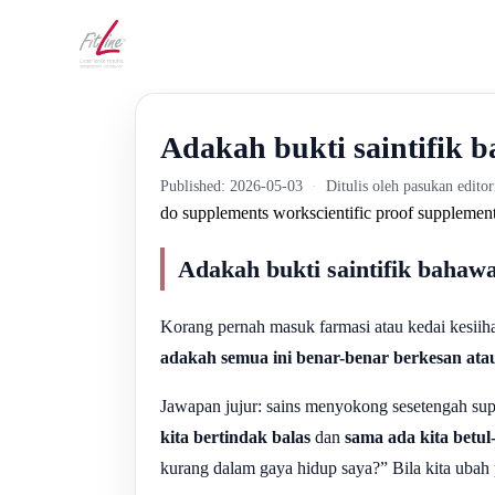
Adakah bukti saintifik 
Published: 2026-05-03
·
Ditulis oleh pasukan edito
do supplements work
scientific proof supplemen
Adakah bukti saintifik bahaw
Korang pernah masuk farmasi atau kedai kesiiha
adakah semua ini benar-benar berkesan at
Jawapan jujur: sains menyokong sesetengah sup
kita bertindak balas
dan
sama ada kita betul
kurang dalam gaya hidup saya?” Bila kita ubah pe