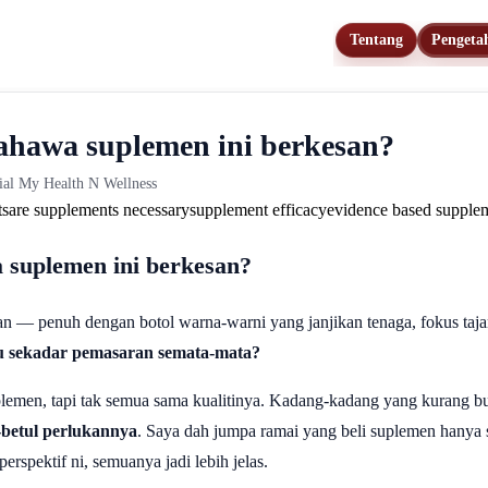
Tentang
Pengeta
bahawa suplemen ini berkesan?
rial My Health N Wellness
ts
are supplements necessary
supplement efficacy
evidence based supple
a suplemen ini berkesan?
n — penuh dengan botol warna-warni yang janjikan tenaga, fokus tajam, 
au sekadar pemasaran semata-mata?
lemen, tapi tak semua sama kualitinya. Kadang-kadang yang kurang bu
-betul perlukannya
. Saya dah jumpa ramai yang beli suplemen hanya s
rspektif ni, semuanya jadi lebih jelas.