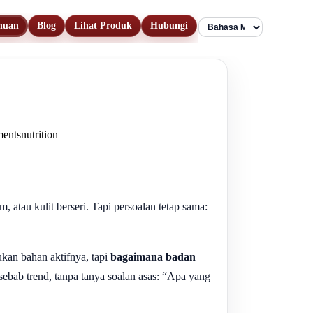
huan
Blog
Lihat Produk
Hubungi
Language
ments
nutrition
atau kulit berseri. Tapi persoalan tetap sama:
kan bahan aktifnya, tapi
bagaimana badan
ebab trend, tanpa tanya soalan asas: “Apa yang