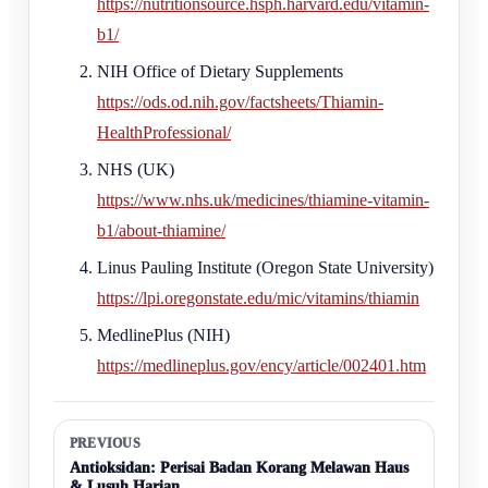
https://nutritionsource.hsph.harvard.edu/vitamin-
b1/
NIH Office of Dietary Supplements
https://ods.od.nih.gov/factsheets/Thiamin-
HealthProfessional/
NHS (UK)
https://www.nhs.uk/medicines/thiamine-vitamin-
b1/about-thiamine/
Linus Pauling Institute (Oregon State University)
https://lpi.oregonstate.edu/mic/vitamins/thiamin
MedlinePlus (NIH)
https://medlineplus.gov/ency/article/002401.htm
PREVIOUS
Antioksidan: Perisai Badan Korang Melawan Haus
& Lusuh Harian