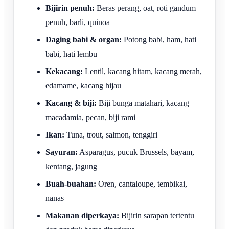
Bijirin penuh:
Beras perang, oat, roti gandum
penuh, barli, quinoa
Daging babi & organ:
Potong babi, ham, hati
babi, hati lembu
Kekacang:
Lentil, kacang hitam, kacang merah,
edamame, kacang hijau
Kacang & biji:
Biji bunga matahari, kacang
macadamia, pecan, biji rami
Ikan:
Tuna, trout, salmon, tenggiri
Sayuran:
Asparagus, pucuk Brussels, bayam,
kentang, jagung
Buah-buahan:
Oren, cantaloupe, tembikai,
nanas
Makanan diperkaya:
Bijirin sarapan tertentu