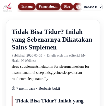
Tentang
Pengetahuan
Blog
Lihat Produk
Ko
Language
Tidak Bisa Tidur? Inilah
yang Sebenarnya Dikatakan
Sains Suplemen
Published: 2026-05-03
·
Ditulis oleh tim editorial My
Health N Wellness
sleep supplements
melatonin for sleep
magnesium for
insomnia
natural sleep aids
glycine sleep
valerian
root
better sleep naturally
⏱️ 7 menit baca • Berbasis bukti
Tidak Bisa Tidur? Inilah yang