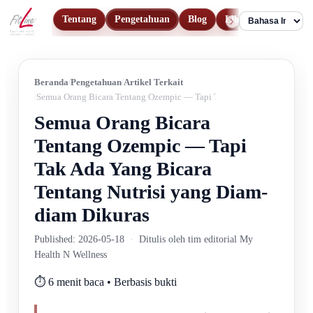
Tentang
Pengetahuan
Blog
Lihat Produk
Ko
Language
Beranda
Pengetahuan
Artikel Terkait
Semua Orang Bicara Tentang Ozempic — Tapi Tak Ada Yang Bicara Tent
Semua Orang Bicara
Tentang Ozempic — Tapi
Tak Ada Yang Bicara
Tentang Nutrisi yang Diam-
diam Dikuras
Published: 2026-05-18
·
Ditulis oleh tim editorial My
Health N Wellness
⏱️ 6 menit baca • Berbasis bukti