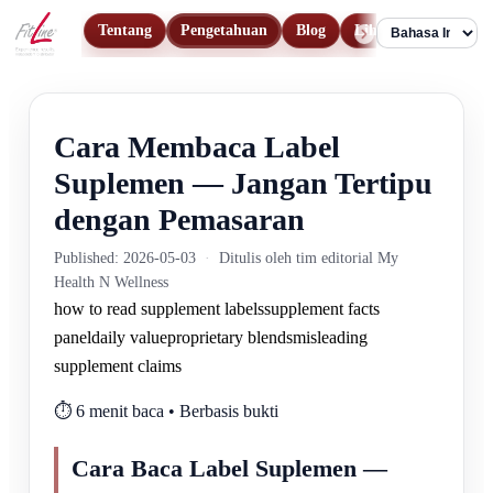
Tentang
Pengetahuan
Blog
Lihat Produk
Ko
Language
Cara Membaca Label
Suplemen — Jangan Tertipu
dengan Pemasaran
Published: 2026-05-03
·
Ditulis oleh tim editorial My
Health N Wellness
how to read supplement labels
supplement facts
panel
daily value
proprietary blends
misleading
supplement claims
⏱️ 6 menit baca • Berbasis bukti
Cara Baca Label Suplemen —