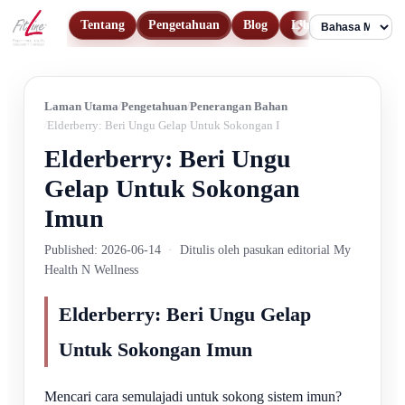
Tentang
Pengetahuan
Blog
Lihat Produk
Hu
Language
Laman Utama
Pengetahuan
Penerangan Bahan
Elderberry: Beri Ungu Gelap Untuk Sokongan Imun
Elderberry: Beri Ungu
Gelap Untuk Sokongan
Imun
Published: 2026-06-14
·
Ditulis oleh pasukan editorial My
Health N Wellness
Elderberry: Beri Ungu Gelap
Untuk Sokongan Imun
Mencari cara semulajadi untuk sokong sistem imun?