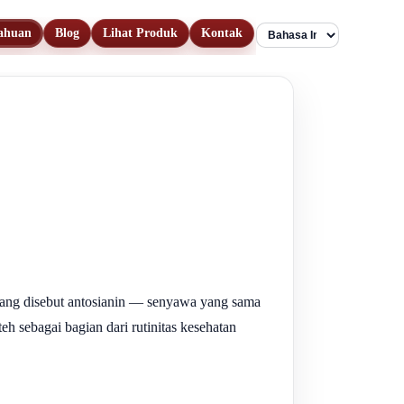
ahuan
Blog
Lihat Produk
Kontak
Language
n yang disebut antosianin — senyawa yang sama
 sebagai bagian dari rutinitas kesehatan