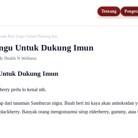
Tentang
Penget
 Buah Beri Ungu Untuk Dukung Imun
 Ungu Untuk Dukung Imun
 My Health N Wellness
 Untuk Dukung Imun
erry perlu lo kenal nih.
elap dari tanaman Sambucus nigra. Buah beri ini kaya akan antioksida
ackberry. Banyak orang mengonsumsi sirup elderberry, gummy, atau teh