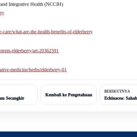
and Integrative Health (NCCIH)
rry
-care/what-are-the-health-benefits-of-elderberry
ments-elderberry/art-20362591
ative-medicine/herbs/elderberry-01
BERIKUTNYA
Kembali ke Pengetahuan
am Secangkir
Echinacea: Saha