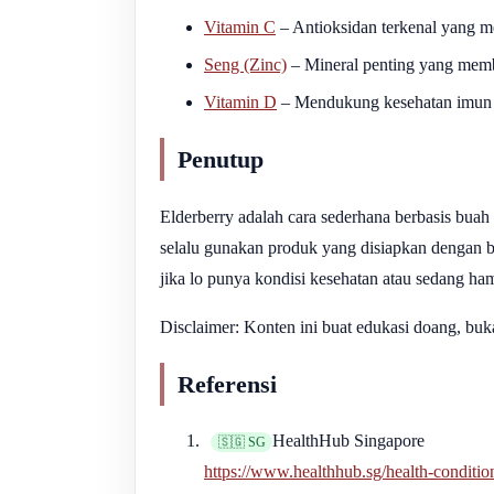
Vitamin C
– Antioksidan terkenal yang m
Seng (Zinc)
– Mineral penting yang memb
Vitamin D
– Mendukung kesehatan imun 
Penutup
Elderberry adalah cara sederhana berbasis bua
selalu gunakan produk yang disiapkan dengan b
jika lo punya kondisi kesehatan atau sedang ham
Disclaimer: Konten ini buat edukasi doang, buk
Referensi
HealthHub Singapore
🇸🇬 SG
https://www.healthhub.sg/health-conditi