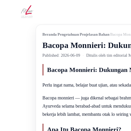
Beranda
Pengetahuan
Penjelasan Bahan
Bacopa Monn
Bacopa Monnieri: Duku
Published: 2026-06-09
·
Ditulis oleh tim editorial
Bacopa Monnieri: Dukungan
Perlu ingat nama, belajar buat ujian, atau seka
Bacopa monnieri — juga dikenal sebagai brahmi
Ayurveda selama berabad-abad untuk mendukung 
bekerja lebih lambat, membantu otak lo seiring 
Apa Itu Bacopa Monnieri?