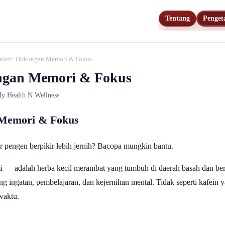
Tentang
Penget
ieri: Dukungan Memori & Fokus
ngan Memori & Fokus
 My Health N Wellness
 Memori & Fokus
dar pengen berpikir lebih jernih? Bacopa mungkin bantu.
 — adalah herba kecil merambat yang tumbuh di daerah basah dan bera
ingatan, pembelajaran, dan kejernihan mental. Tidak seperti kafein 
waktu.