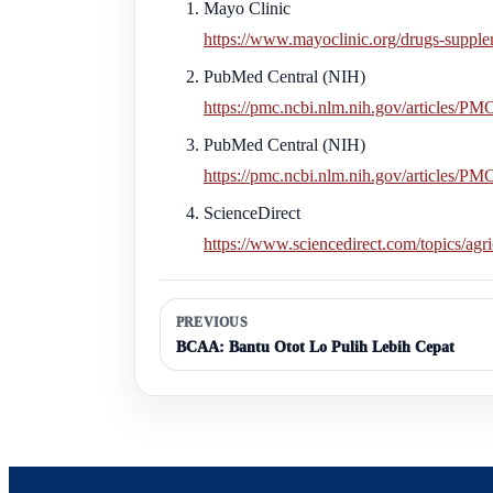
Mayo Clinic
https://www.mayoclinic.org/drugs-suppl
PubMed Central (NIH)
https://pmc.ncbi.nlm.nih.gov/articles/P
PubMed Central (NIH)
https://pmc.ncbi.nlm.nih.gov/articles/P
ScienceDirect
https://www.sciencedirect.com/topics/agr
PREVIOUS
BCAA: Bantu Otot Lo Pulih Lebih Cepat