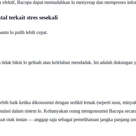
h efektif, Bacopa dapat memudahkan lo menyerap dan memproses infor
 terkait stres sesekali
ntu lo pulih lebih cepat.
a tidak bikin lo gelisah atau kelelahan mendadak. Ini adalah dukunga
ebih baik ketika dikonsumsi dengan sedikit lemak (seperti susu, min
mulasi dalam sistem lo. Kebanyakan orang mengonsumsi Bacopa secara
uat otak instan — anggap saja sebagai pemeliharaan jangka panjang unt