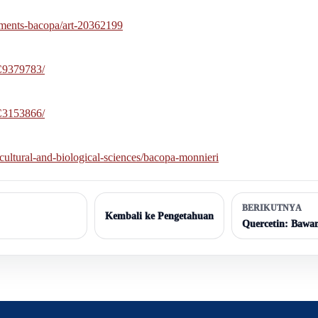
ements-bacopa/art-20362199
MC9379783/
MC3153866/
icultural-and-biological-sciences/bacopa-monnieri
BERIKUTNYA
Kembali ke Pengetahuan
Quercetin: Bawan